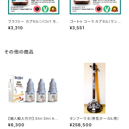
ブラフミー カプセル（バコパ モニ
ゴートゥ コーラ カプセル（マンド
エラ）Brahmi Capsules (Bac
ゥーカパルニ | センテラ アサイ
¥3,310
¥3,551
opa Monniera)
アティカ）Gotu Kola Capsule
s (Mandukparni | Centella
Asciatia)
その他の商品
【個人輸入代行】 Shri Shri Ayu
タンブーラ B（男性ボーカル用）
rveda アヌ・タイラム（点鼻
¥6,300
¥258,500
オイル）10ml － 鼻・頭のスッキ