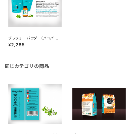
ブラフミー パウダー（バコパ モ
ニエラ）（100g）Brahmi Powd
¥2,285
er (Bacopa Monniera)
同じカテゴリの商品