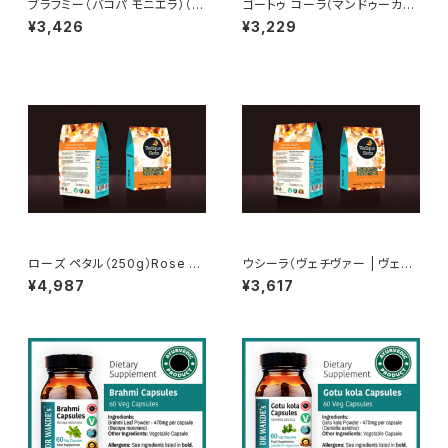
ブラフミー（バコパ モニエラ）（2
ゴートゥ コーラ（マンドゥーカパ
50g）Brahmi (Bacopa Monn
ルニ | センテラ アサイアティカ）
¥3,426
¥3,229
iera) | Raw, Crude, Dried |
（250g）Gotu Kola | Raw, Cr
T-Cut | Premium Grade
ude, Dried | T-Cut | Premiu
m Grade
ローズ ペタル（250g）Rose P
ウシーラ（ヴェチヴァー | ヴェチ
etals - 250g (8.8oz) | Raw,
ヴェリア ジザニオイデス）（250
¥4,987
¥3,617
Crude, Dried | Whole
g）Ushira | Raw, Crude, Dri
ed | T-Cut | Premium Grad
e