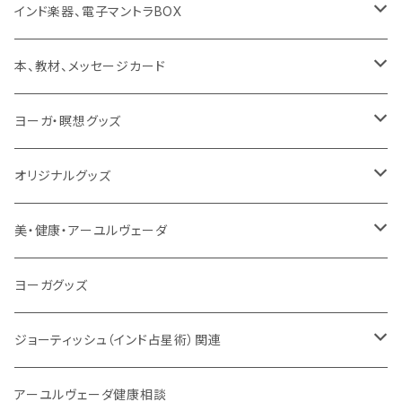
ミュージック
般若心経
インド楽器、電子マントラBOX
動画
マントラ（ヴェーダ）
タンブーラ（オンデマンド/海外直送）
本、教材、メッセージカード
本／資料（PDFデータ）
イミー・ウーイ・メッセージ
電子タンブーラ
本
ヨーガ・瞑想グッズ
トウドウ作品
ヴェーダプラカーシャ・トウドウ
マントラBOX
ヴェーダプラカーシャ・トウドウ著作
シンギングボール
オリジナルグッズ
サンスクリット讃歌、叙事詩
サンスクリット教材
チベタンベル、ティンシャ
Tシャツ
美・健康・アーユルヴェーダ
VEDAヤントラロゴ入り
インド古典音楽
線香
スマホケース
健康全般/アーユルヴェーダ
ヨーガグッズ
VEDA CENTER ヤントラロゴ入り
ボディケア
ほか
法具・珠数・神仏象
オーガニック・アーユルヴェーダ
ジョーティッシュ（インド占星術）関連
ヘアケア
ヨーガ / 瞑想
ヤントラ
総合相談
アーユルヴェーダ健康相談