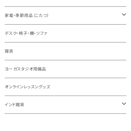
舌掃除（タングスクレイパー）
毎日の生活目的
３問コース
宝石
相性診断
家電・季節用品（こたつ）
ソープ
エネルギー / バイタリティ
５問コース
雑貨
長期予測
季節・空調家電
デスク・椅子・棚・ソファ
フェイシャル
免疫サポート
７問コース
ブランケット
誕生時間選定
こたつ・こたつ用品
寝具
歯磨き
体重ケア
10問コース
大まかな誕生時間
ヤジニャ / 宝石 / マントラ / 名付け
ヨーガスタジオ用備品
アイドロップ
エイジングサポート
誕生時間不明
吉日選定
オンラインレッスングッズ
点鼻オイル
女性ケア
インド雑貨
健康補助食品
男性ケア
クッション
妊娠中ケア