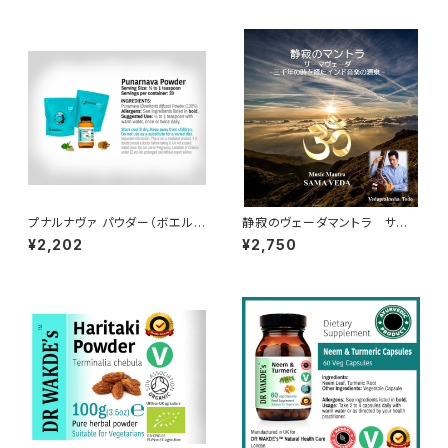
リをサポート（３本セット）
プナルナヴァ パウダー（ボエル
静寂のヴェーダマントラ サー
ハヴィア ディヒューサ）（100g）
マヴェーダ 三千年の時を超えた
¥2,202
¥2,750
Punarnava Powder (Boerh
インド音楽/声明の起源 Music
avia Diffusa)
Mantra - Sāma Veda