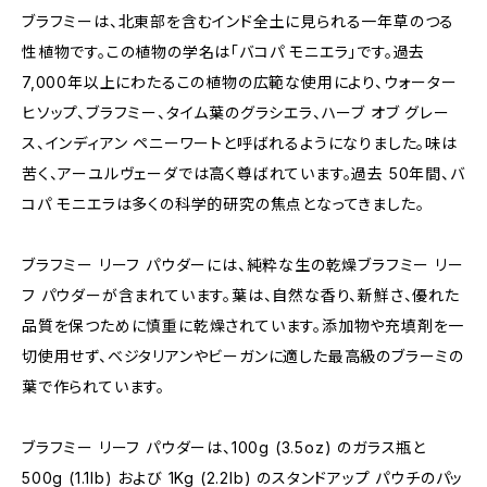
ブラフミーは、北東部を含むインド全土に見られる一年草のつる
性植物です。この植物の学名は「バコパ モニエラ」です。過去
7,000年以上にわたるこの植物の広範な使用により、ウォーター
ヒソップ、ブラフミー、タイム葉のグラシエラ、ハーブ オブ グレー
ス、インディアン ペニーワートと呼ばれるようになりました。味は
苦く、アーユルヴェーダでは高く尊ばれています。過去 50年間、バ
コパ モニエラは多くの科学的研究の焦点となってきました。
ブラフミー リーフ パウダーには、純粋な生の乾燥ブラフミー リー
フ パウダーが含まれています。葉は、自然な香り、新鮮さ、優れた
品質を保つために慎重に乾燥されています。添加物や充填剤を一
切使用せず、ベジタリアンやビーガンに適した最高級のブラーミの
葉で作られています。
ブラフミー リーフ パウダーは、100g (3.5oz) のガラス瓶と
500g (1.1lb) および 1Kg (2.2lb) のスタンドアップ パウチのパッ