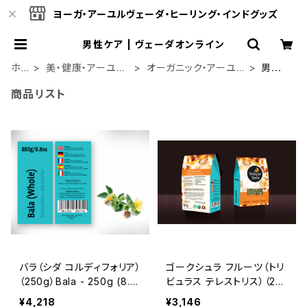
ヨーガ・アーユルヴェーダ・ヒーリング・インドグッズ
男性ケア | ヴェーダオンライン
ホ
美・健康・アーユル
オーガニック・アーユ
男性
ー
ヴェーダ
ルヴェーダ
ケア
商品リスト
ム
バラ（シダ コルディフォリア）
ゴークシュラ フルーツ（トリ
（250g）Bala - 250g (8.8
ビュラス テレストリス）（25
oz) | Raw, Crude, Dried
0g）Gokshura Fruit | Ra
¥4,218
¥3,146