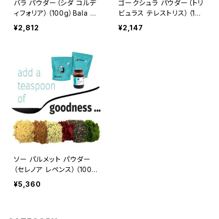
バラ パウダー（シダ コルデ
ゴークシュラ パウダー（トリ
ィフォリア）（100g）Bala Po
ビュラス テレストリス）（100
wder (Sida Cordifolia)
g）Gokshura Powder (Tr
¥2,812
¥2,147
ibulus Terrestris)
ソー パルメット パウダー
（セレノア レペンス）（100g）
Saw Palmetto Powder
¥5,360
(Serenoa Repens)