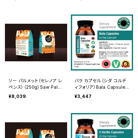
| T-Cut | Premium Grad
w, Crude, Dried | T-Cut
e
| Premium Grade
ソー パルメット（セレノア レ
バラ カプセル（シダ コルデ
ペンス）（250g）Saw Palm
ィフォリア）Bala Capsules
etto | Raw, Crude, Drie
(Sida Cordifolia)
¥8,039
¥3,447
d | T-Cut | Premium Gra
de