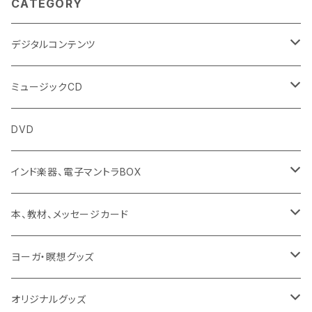
CATEGORY
デジタルコンテンツ
チャンティング（マントラ）
ミュージックCD
ヨーガスートラ（オーディオ版）
イミー・ウーイ
DVD
ミュージック
般若心経
インド楽器、電子マントラBOX
動画
マントラ（ヴェーダ）
タンブーラ（オンデマンド/海外直送）
本、教材、メッセージカード
本／資料（PDFデータ）
イミー・ウーイ・メッセージ
電子タンブーラ
本
ヨーガ・瞑想グッズ
トウドウ作品
ヴェーダプラカーシャ・トウドウ
マントラBOX
ヴェーダプラカーシャ・トウドウ著作
シンギングボール
オリジナルグッズ