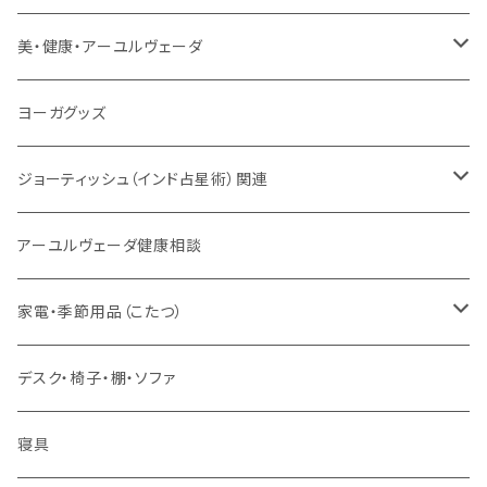
サンスクリット讃歌、叙事詩
サンスクリット教材
チベタンベル、ティンシャ
Tシャツ
美・健康・アーユルヴェーダ
VEDAヤントラロゴ入り
インド古典音楽
線香
スマホケース
健康全般/アーユルヴェーダ
ヨーガグッズ
VEDA CENTER ヤントラロゴ入り
ボディケア
ほか
法具・珠数・神仏象
オーガニック・アーユルヴェーダ
ジョーティッシュ（インド占星術）関連
ヘアケア
ヨーガ / 瞑想
ヤントラ
総合相談
アーユルヴェーダ健康相談
舌掃除（タングスクレイパー）
毎日の生活目的
３問コース
宝石
相性診断
家電・季節用品（こたつ）
ソープ
エネルギー / バイタリティ
５問コース
雑貨
長期予測
季節・空調家電
デスク・椅子・棚・ソファ
フェイシャル
免疫サポート
７問コース
ブランケット
誕生時間選定
こたつ・こたつ用品
寝具
歯磨き