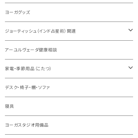
VEDAヤントラロゴ入り
インド古典音楽
線香
スマホケース
健康全般/アーユルヴェーダ
ヨーガグッズ
VEDA CENTER ヤントラロゴ入り
ボディケア
ほか
法具・珠数・神仏象
オーガニック・アーユルヴェーダ
ジョーティッシュ（インド占星術）関連
ヘアケア
ヨーガ / 瞑想
ヤントラ
総合相談
アーユルヴェーダ健康相談
舌掃除（タングスクレイパー）
毎日の生活目的
３問コース
宝石
相性診断
家電・季節用品（こたつ）
ソープ
エネルギー / バイタリティ
５問コース
雑貨
長期予測
季節・空調家電
デスク・椅子・棚・ソファ
フェイシャル
免疫サポート
７問コース
ブランケット
誕生時間選定
こたつ・こたつ用品
寝具
歯磨き
体重ケア
10問コース
大まかな誕生時間
ヤジニャ / 宝石 / マントラ / 名付け
ヨーガスタジオ用備品
アイドロップ
エイジングサポート