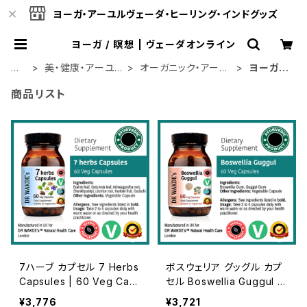
ヨーガ・アーユルヴェーダ・ヒーリング・インドグッズ
ヨーガ / 瞑想 | ヴェーダオンライン
ホ
美・健康・アーユ
オーガニック・アーユ
ヨーガ /
ー
ルヴェーダ
ルヴェーダ
瞑想
商品リスト
ム
7ハーブ カプセル 7 Herbs
ボスウェリア グッグル カプ
Capsules | 60 Veg Cap
セル Boswellia Guggul C
s | For Healthy Mind An
apsules | 60 Veg Caps
¥3,776
¥3,721