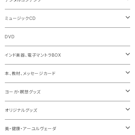
チャンティング（マントラ）
ミュージックCD
ヨーガスートラ（オーディオ版）
イミー・ウーイ
DVD
ミュージック
般若心経
インド楽器、電子マントラBOX
動画
マントラ（ヴェーダ）
タンブーラ（オンデマンド/海外直送）
本、教材、メッセージカード
本／資料（PDFデータ）
イミー・ウーイ・メッセージ
電子タンブーラ
本
ヨーガ・瞑想グッズ
トウドウ作品
ヴェーダプラカーシャ・トウドウ
マントラBOX
ヴェーダプラカーシャ・トウドウ著作
シンギングボール
オリジナルグッズ
サンスクリット讃歌、叙事詩
サンスクリット教材
チベタンベル、ティンシャ
Tシャツ
美・健康・アーユルヴェーダ