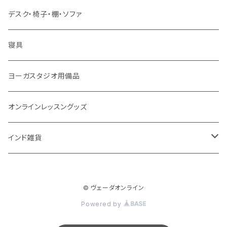
ソープ
エネルギー / バイタリティ
５問コース
雑貨
長期予測
季節・空調家電
デスク・椅子・棚・ソファ
フェイシャル
免疫サポート
７問コース
ブランケット
誕生時間選定
こたつ・こたつ用品
寝具
歯磨き
体重ケア
10問コース
大まかな誕生時間
ヤジニャ / 宝石 / マントラ / 名付け
ヨーガスタジオ用備品
アイドロップ
エイジングサポート
誕生時間不明
吉日選定
オンラインレッスングッズ
点鼻オイル
女性ケア
インド雑貨
健康補助食品
男性ケア
クッション
妊娠中ケア
© ヴェーダオンライン
Powered by
高齢者ケア