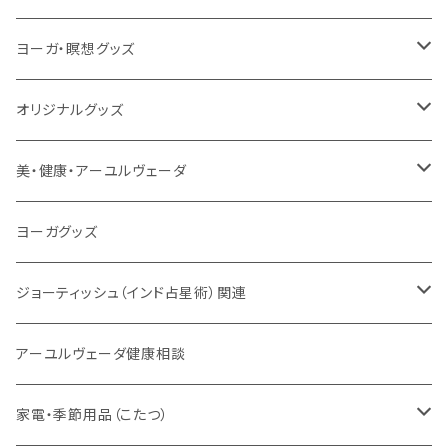
本／資料（PDFデータ）
イミー・ウーイ・メッセージ
電子タンブーラ
本
ヨーガ・瞑想グッズ
トウドウ作品
ヴェーダプラカーシャ・トウドウ
マントラBOX
ヴェーダプラカーシャ・トウドウ著作
シンギングボール
オリジナルグッズ
サンスクリット讃歌、叙事詩
サンスクリット教材
チベタンベル、ティンシャ
Tシャツ
美・健康・アーユルヴェーダ
VEDAヤントラロゴ入り
インド古典音楽
線香
スマホケース
健康全般/アーユルヴェーダ
ヨーガグッズ
VEDA CENTER ヤントラロゴ入り
ボディケア
ほか
法具・珠数・神仏象
オーガニック・アーユルヴェーダ
ジョーティッシュ（インド占星術）関連
ヘアケア
ヨーガ / 瞑想
ヤントラ
総合相談
アーユルヴェーダ健康相談
舌掃除（タングスクレイパー）
毎日の生活目的
３問コース
宝石
相性診断
家電・季節用品（こたつ）