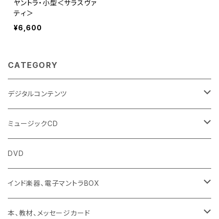
ヤントラ・小型＜サラスヴァ
ティ＞
¥6,600
CATEGORY
デジタルコンテンツ
チャンティング（マントラ）
ミュージックCD
ヨーガスートラ（オーディオ版）
イミー・ウーイ
DVD
ミュージック
般若心経
インド楽器、電子マントラBOX
動画
マントラ（ヴェーダ）
タンブーラ（オンデマンド/海外直送）
本、教材、メッセージカード