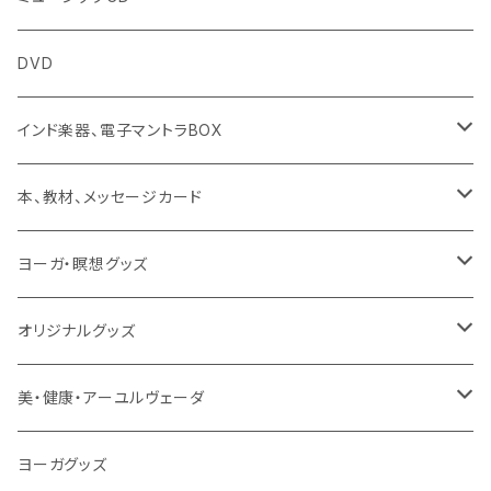
ヨーガスートラ（オーディオ版）
イミー・ウーイ
DVD
ミュージック
般若心経
インド楽器、電子マントラBOX
動画
マントラ（ヴェーダ）
タンブーラ（オンデマンド/海外直送）
本、教材、メッセージカード
本／資料（PDFデータ）
イミー・ウーイ・メッセージ
電子タンブーラ
本
ヨーガ・瞑想グッズ
トウドウ作品
ヴェーダプラカーシャ・トウドウ
マントラBOX
ヴェーダプラカーシャ・トウドウ著作
シンギングボール
オリジナルグッズ
サンスクリット讃歌、叙事詩
サンスクリット教材
チベタンベル、ティンシャ
Tシャツ
美・健康・アーユルヴェーダ
VEDAヤントラロゴ入り
インド古典音楽
線香
スマホケース
健康全般/アーユルヴェーダ
ヨーガグッズ