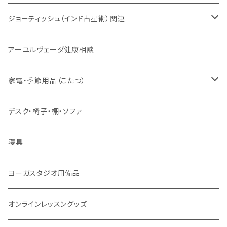
VEDA CENTER ヤントラロゴ入り
ボディケア
ほか
法具・珠数・神仏象
オーガニック・アーユルヴェーダ
ジョーティッシュ（インド占星術）関連
ヘアケア
ヨーガ / 瞑想
ヤントラ
総合相談
アーユルヴェーダ健康相談
舌掃除（タングスクレイパー）
毎日の生活目的
３問コース
宝石
相性診断
家電・季節用品（こたつ）
ソープ
エネルギー / バイタリティ
５問コース
雑貨
長期予測
季節・空調家電
デスク・椅子・棚・ソファ
フェイシャル
免疫サポート
７問コース
ブランケット
誕生時間選定
こたつ・こたつ用品
寝具
歯磨き
体重ケア
10問コース
大まかな誕生時間
ヤジニャ / 宝石 / マントラ / 名付け
ヨーガスタジオ用備品
アイドロップ
エイジングサポート
誕生時間不明
吉日選定
オンラインレッスングッズ
点鼻オイル
女性ケア