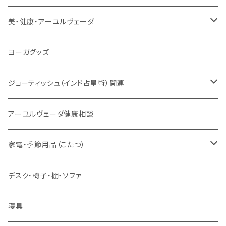
サンスクリット讃歌、叙事詩
サンスクリット教材
チベタンベル、ティンシャ
Tシャツ
美・健康・アーユルヴェーダ
VEDAヤントラロゴ入り
インド古典音楽
線香
スマホケース
健康全般/アーユルヴェーダ
ヨーガグッズ
VEDA CENTER ヤントラロゴ入り
ボディケア
ほか
法具・珠数・神仏象
オーガニック・アーユルヴェーダ
ジョーティッシュ（インド占星術）関連
ヘアケア
ヨーガ / 瞑想
ヤントラ
総合相談
アーユルヴェーダ健康相談
舌掃除（タングスクレイパー）
毎日の生活目的
３問コース
宝石
相性診断
家電・季節用品（こたつ）
ソープ
エネルギー / バイタリティ
５問コース
雑貨
長期予測
季節・空調家電
デスク・椅子・棚・ソファ
フェイシャル
免疫サポート
７問コース
ブランケット
誕生時間選定
こたつ・こたつ用品
寝具
歯磨き