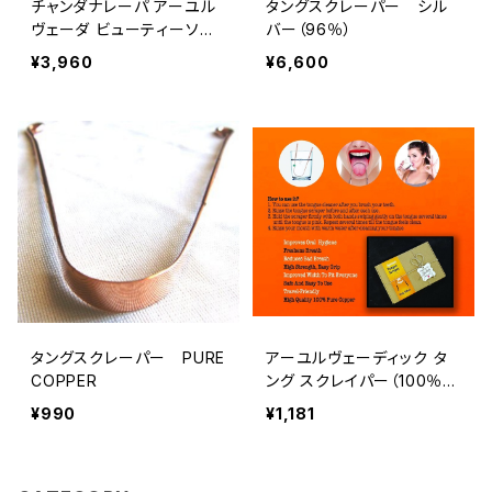
チャンダナレーパ アーユル
タングスクレーパー シル
ヴェーダ ビューティーソー
バー（96％）
プ（100g×3個セット）/イン
¥3,960
¥6,600
ドから直送
タングスクレーパー PURE
アーユルヴェーディック タ
COPPER
ング スクレイパー（100％銅
製） Ayurvedic Tongue S
¥990
¥1,181
craper | High Quality 10
0% Copper |