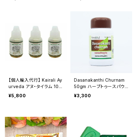
頭のスッキリをサポート（３
鼻・頭のスッキリをサポート
本セット）
（３本セット）
【個人輸入代行】 Kairali Ay
Dasanakanthi Churnam
urveda アヌ・タイラム 10m
50gm ハーブトゥースパウ
l ３本セット 本場インドの
ダーパック2
¥5,800
¥3,300
点鼻セルフケア