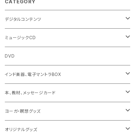
CATEGORY
デジタルコンテンツ
チャンティング（マントラ）
ミュージックCD
ヨーガスートラ（オーディオ版）
イミー・ウーイ
DVD
ミュージック
般若心経
インド楽器、電子マントラBOX
動画
マントラ（ヴェーダ）
タンブーラ（オンデマンド/海外直送）
本、教材、メッセージカード
本／資料（PDFデータ）
イミー・ウーイ・メッセージ
電子タンブーラ
本
ヨーガ・瞑想グッズ
トウドウ作品
ヴェーダプラカーシャ・トウドウ
マントラBOX
ヴェーダプラカーシャ・トウドウ著作
シンギングボール
オリジナルグッズ