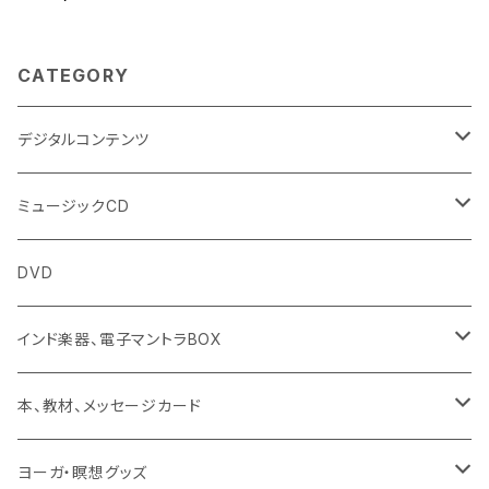
CATEGORY
デジタルコンテンツ
チャンティング（マントラ）
ミュージックCD
ヨーガスートラ（オーディオ版）
イミー・ウーイ
DVD
ミュージック
般若心経
インド楽器、電子マントラBOX
動画
マントラ（ヴェーダ）
タンブーラ（オンデマンド/海外直送）
本、教材、メッセージカード
本／資料（PDFデータ）
イミー・ウーイ・メッセージ
電子タンブーラ
本
ヨーガ・瞑想グッズ