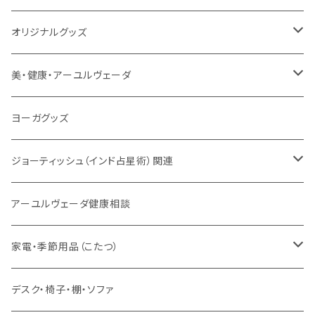
トウドウ作品
ヴェーダプラカーシャ・トウドウ
マントラBOX
ヴェーダプラカーシャ・トウドウ著作
シンギングボール
オリジナルグッズ
サンスクリット讃歌、叙事詩
サンスクリット教材
チベタンベル、ティンシャ
Tシャツ
美・健康・アーユルヴェーダ
VEDAヤントラロゴ入り
インド古典音楽
線香
スマホケース
健康全般/アーユルヴェーダ
ヨーガグッズ
VEDA CENTER ヤントラロゴ入り
ボディケア
ほか
法具・珠数・神仏象
オーガニック・アーユルヴェーダ
ジョーティッシュ（インド占星術）関連
ヘアケア
ヨーガ / 瞑想
ヤントラ
総合相談
アーユルヴェーダ健康相談
舌掃除（タングスクレイパー）
毎日の生活目的
３問コース
宝石
相性診断
家電・季節用品（こたつ）
ソープ
エネルギー / バイタリティ
５問コース
雑貨
長期予測
季節・空調家電
デスク・椅子・棚・ソファ