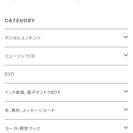
CATEGORY
デジタルコンテンツ
チャンティング（マントラ）
ミュージックCD
ヨーガスートラ（オーディオ版）
イミー・ウーイ
DVD
ミュージック
般若心経
インド楽器、電子マントラBOX
動画
マントラ（ヴェーダ）
タンブーラ（オンデマンド/海外直送）
本、教材、メッセージカード
本／資料（PDFデータ）
イミー・ウーイ・メッセージ
電子タンブーラ
本
ヨーガ・瞑想グッズ