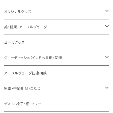
トウドウ作品
ヴェーダプラカーシャ・トウドウ
マントラBOX
ヴェーダプラカーシャ・トウドウ著作
シンギングボール
オリジナルグッズ
サンスクリット讃歌、叙事詩
サンスクリット教材
チベタンベル、ティンシャ
Tシャツ
美・健康・アーユルヴェーダ
VEDAヤントラロゴ入り
インド古典音楽
線香
スマホケース
健康全般/アーユルヴェーダ
ヨーガグッズ
VEDA CENTER ヤントラロゴ入り
ボディケア
ほか
法具・珠数・神仏象
オーガニック・アーユルヴェーダ
ジョーティッシュ（インド占星術）関連
ヘアケア
ヨーガ / 瞑想
ヤントラ
総合相談
アーユルヴェーダ健康相談
舌掃除（タングスクレイパー）
毎日の生活目的
３問コース
宝石
相性診断
家電・季節用品（こたつ）
ソープ
エネルギー / バイタリティ
５問コース
雑貨
長期予測
季節・空調家電
デスク・椅子・棚・ソファ