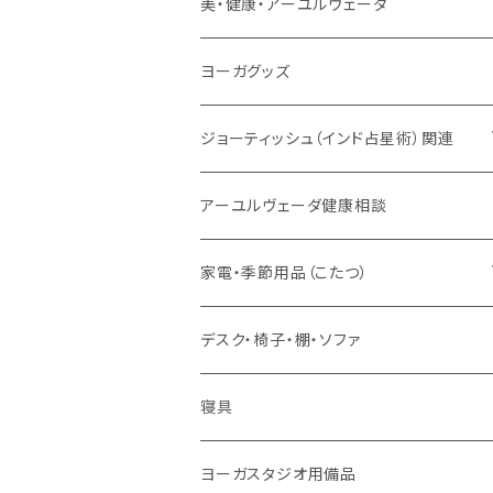
サンスクリット讃歌、叙事詩
サンスクリット教材
チベタンベル、ティンシャ
Tシャツ
美・健康・アーユルヴェーダ
VEDAヤントラロゴ入り
インド古典音楽
線香
スマホケース
健康全般/アーユルヴェーダ
ヨーガグッズ
VEDA CENTER ヤントラロゴ入り
ボディケア
ほか
法具・珠数・神仏象
オーガニック・アーユルヴェーダ
ジョーティッシュ（インド占星術）関連
ヘアケア
ヨーガ / 瞑想
ヤントラ
総合相談
アーユルヴェーダ健康相談
舌掃除（タングスクレイパー）
毎日の生活目的
３問コース
宝石
相性診断
家電・季節用品（こたつ）
ソープ
エネルギー / バイタリティ
５問コース
雑貨
長期予測
季節・空調家電
デスク・椅子・棚・ソファ
フェイシャル
免疫サポート
７問コース
ブランケット
誕生時間選定
こたつ・こたつ用品
寝具
歯磨き
体重ケア
10問コース
大まかな誕生時間
ヤジニャ / 宝石 / マントラ / 名付け
ヨーガスタジオ用備品