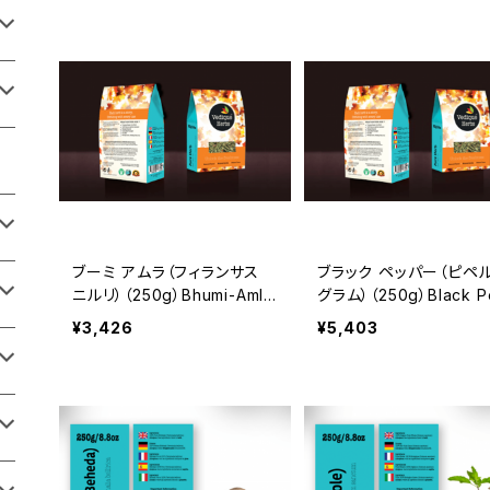
ブーミ アムラ（フィランサス
ブラック ペッパー（ピペル
ニルリ）（250g）Bhumi-Amla
グラム）（250g）Black P
| Raw, Crude, Dried | T-C
er | Raw, Crude, Drie
¥3,426
¥5,403
ut | Premium Grade
T-Cut | Premium Gra