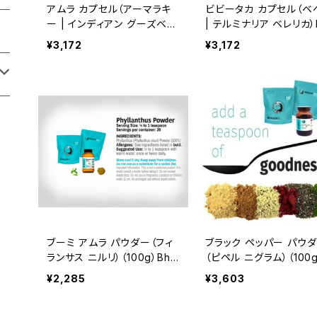
アムラ カプセル（アーマラキ
ビビータカ カプセル（ベ
ー | インディアン グーズベリ
| テルミナリア ベレリカ）
ー | エンブリカ オフィシナリ
hitaki Capsules (Beh
¥3,172
¥3,172
ス）Amla Capsules
| Terminalia Belerica)
ブーミ アムラ パウダー（フィ
ブラック ペッパー パウ
ランサス ニルリ）（100g）Bhu
（ピペル ニグラム）（100g
mi-Amla Powder (Phyllant
ack Pepper Powder (
¥2,285
¥3,603
hus Niruri)
er Nigrum)