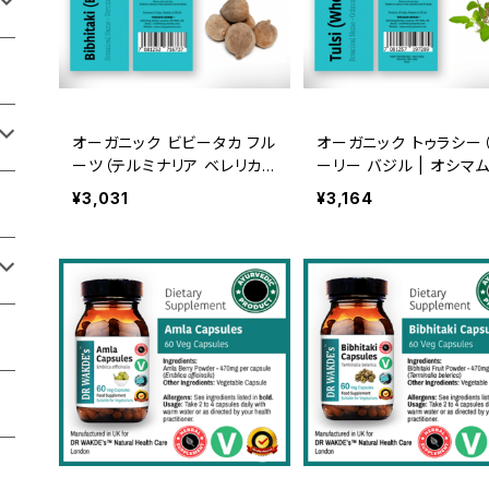
オーガニック ビビータカ フル
オーガニック トゥラシー
ーツ（テルミナリア ベレリカ）
ーリー バジル | オシマム
（250g）Organic Bibhitaki
ンクタム）（250g）Organ
¥3,031
¥3,164
Fruit | Raw, Crude, Dried
ulsi | Raw, Crude, Dri
| T-Cut
T-Cut | Premium Gra