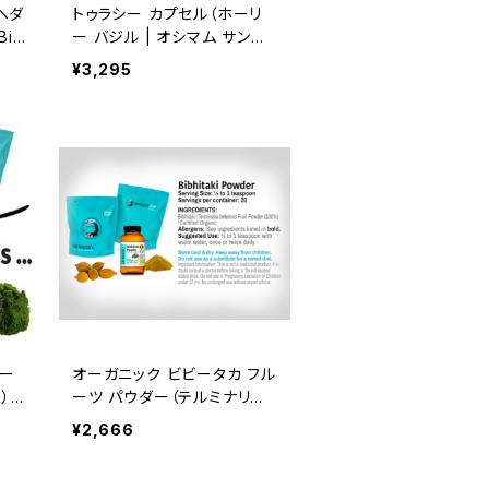
ヘダ
トゥラシー カプセル（ホーリ
Bib
ー バジル | オシマム サンク
eda
タム）Tulsi Capsules (Holy
¥3,295
Basil | Ocimum Sanctum)
ダー
オーガニック ビビータカ フル
）Bl
ーツ パウダー（テルミナリア
Pip
ベレリカ）（100g / 500g / 1
¥2,666
000g）Organic Bibhitaki F
ruit Powder