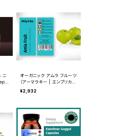
 ニ
オーガニック アムラ フルーツ
epp
（アーマラキー | エンブリカ
d |
オフィシナリス）（250g）Org
¥2,932
de
anic Amla Fruit | Raw, Cru
de, Dried | T-Cut