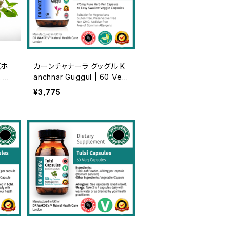
（ホ
カーンチャナーラ グッグル K
 サ
anchnar Guggul | 60 Veg
ic T
Caps | Classical Ayurvedi
¥3,775
ed |
c Formula | Thyroid Supp
de
ort*