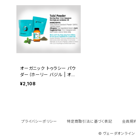
オーガニック トゥラシー パウ
ダー（ホーリー バジル | オシ
マム サンクタム）（100g / 50
¥2,108
0g / 1000g）Organic Tulsi
Powder
プライバシーポリシー
特定商取引法に基づく表記
会員規
© ヴェーダオンライン