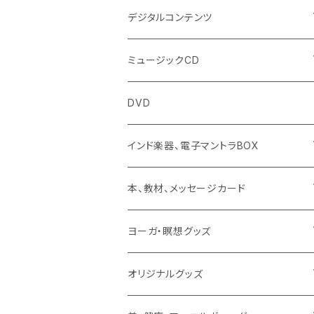
デジタルコンテンツ
チャンティング（マントラ）
ミュージックCD
ヨーガスートラ（オーディオ版）
イミー・ウーイ
DVD
ミュージック
般若心経
インド楽器、電子マントラBOX
動画
マントラ（ヴェーダ）
タンブーラ（オンデマンド/海外直送）
本、教材、メッセージカード
本／資料（PDFデータ）
イミー・ウーイ・メッセージ
電子タンブーラ
本
ヨーガ・瞑想グッズ
トウドウ作品
ヴェーダプラカーシャ・トウドウ
マントラBOX
ヴェーダプラカーシャ・トウドウ著作
シンギングボール
オリジナルグッズ