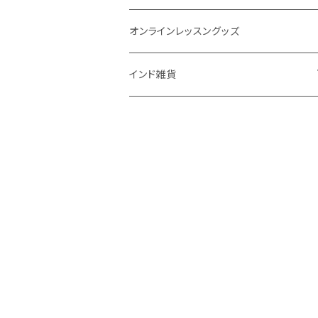
アイドロップ
エイジングサポート
誕生時間不明
吉日選定
オンラインレッスングッズ
点鼻オイル
女性ケア
インド雑貨
健康補助食品
男性ケア
クッション
妊娠中ケア
高齢者ケア
呼吸ケア
スキンケア
ボディケア