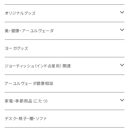
トウドウ作品
ヴェーダプラカーシャ・トウドウ
マントラBOX
ヴェーダプラカーシャ・トウドウ著作
シンギングボール
オリジナルグッズ
サンスクリット讃歌、叙事詩
サンスクリット教材
チベタンベル、ティンシャ
Tシャツ
美・健康・アーユルヴェーダ
VEDAヤントラロゴ入り
インド古典音楽
線香
スマホケース
健康全般/アーユルヴェーダ
ヨーガグッズ
VEDA CENTER ヤントラロゴ入り
ボディケア
ほか
法具・珠数・神仏象
オーガニック・アーユルヴェーダ
ジョーティッシュ（インド占星術）関連
ヘアケア
ヨーガ / 瞑想
ヤントラ
総合相談
アーユルヴェーダ健康相談
舌掃除（タングスクレイパー）
毎日の生活目的
３問コース
宝石
相性診断
家電・季節用品（こたつ）
ソープ
エネルギー / バイタリティ
５問コース
雑貨
長期予測
季節・空調家電
デスク・椅子・棚・ソファ