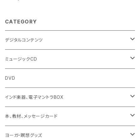
CATEGORY
デジタルコンテンツ
チャンティング（マントラ）
ミュージックCD
ヨーガスートラ（オーディオ版）
イミー・ウーイ
DVD
ミュージック
般若心経
インド楽器、電子マントラBOX
動画
マントラ（ヴェーダ）
タンブーラ（オンデマンド/海外直送）
本、教材、メッセージカード
本／資料（PDFデータ）
イミー・ウーイ・メッセージ
電子タンブーラ
本
ヨーガ・瞑想グッズ