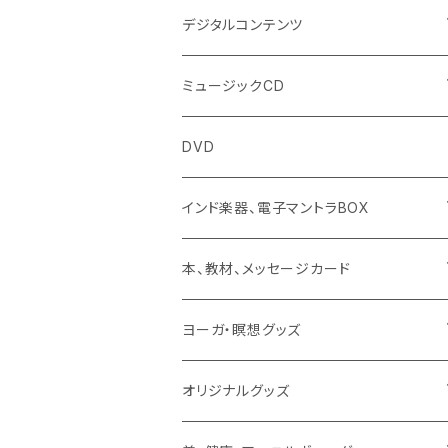
デジタルコンテンツ
チャンティング（マントラ）
ミュージックCD
ヨーガスートラ（オーディオ版）
イミー・ウーイ
DVD
ミュージック
般若心経
インド楽器、電子マントラBOX
動画
マントラ（ヴェーダ）
タンブーラ（オンデマンド/海外直送）
本、教材、メッセージカード
本／資料（PDFデータ）
イミー・ウーイ・メッセージ
電子タンブーラ
本
ヨーガ・瞑想グッズ
トウドウ作品
ヴェーダプラカーシャ・トウドウ
マントラBOX
ヴェーダプラカーシャ・トウドウ著作
シンギングボール
オリジナルグッズ