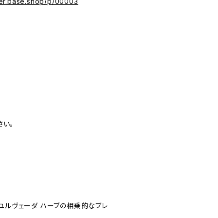
ter.base.shop/p/00003
さい。
ーユルヴェーダ ハーブの相乗的なブレ