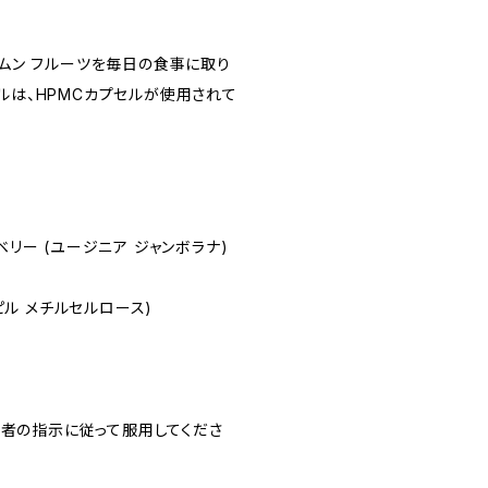
ジャムン フルーツを毎日の食事に取り
セルは、HPMCカプセルが使用されて
ベリー (ユージニア ジャンボラナ)
ピル メチルセルロース)
事者の指示に従って服用してくださ