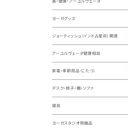
サンスクリット讃歌、叙事詩
サンスクリット教材
チベタンベル、ティンシャ
Tシャツ
美・健康・アーユルヴェーダ
VEDAヤントラロゴ入り
インド古典音楽
線香
スマホケース
健康全般/アーユルヴェーダ
ヨーガグッズ
VEDA CENTER ヤントラロゴ入り
ボディケア
ほか
法具・珠数・神仏象
オーガニック・アーユルヴェーダ
ジョーティッシュ（インド占星術）関連
ヘアケア
ヨーガ / 瞑想
ヤントラ
総合相談
アーユルヴェーダ健康相談
舌掃除（タングスクレイパー）
毎日の生活目的
３問コース
宝石
相性診断
家電・季節用品（こたつ）
ソープ
エネルギー / バイタリティ
５問コース
雑貨
長期予測
季節・空調家電
デスク・椅子・棚・ソファ
フェイシャル
免疫サポート
７問コース
ブランケット
誕生時間選定
こたつ・こたつ用品
寝具
歯磨き
体重ケア
10問コース
大まかな誕生時間
ヤジニャ / 宝石 / マントラ / 名付け
ヨーガスタジオ用備品