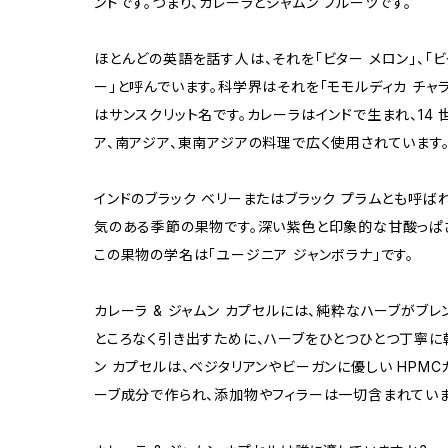
ンドです。つまり、カレーラとジャムン フルーツです。
ほとんどの英語を話す人は、それを「ビター メロン」、「ビ
ー」と呼んでいます。科学界はそれを「モモルディカ チャ
はサンスクリット名です。カレーラはインドで生まれ、14
ア、南アジア、東南アジアの料理で広く使用されています
インドのブラック ベリーまたはブラック プラムとも呼ば
気のある季節の果物です。深い紫色と印象的な甘酸っぱさ
この果物の学名は「ユージニア ジャンボラナ」です。
カレーラ & ジャムン カプセルには、純粋なハーブがブ
ところなく引き出すために、ハーブをひとつひとつ丁寧に乾
ン カプセルは、ベジタリアンやビーガンに優しい HPM
ーブ成分で作られ、添加物やフィラーは一切含まれていま