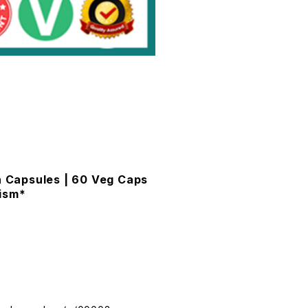
apsules | 60 Veg Caps
lism*