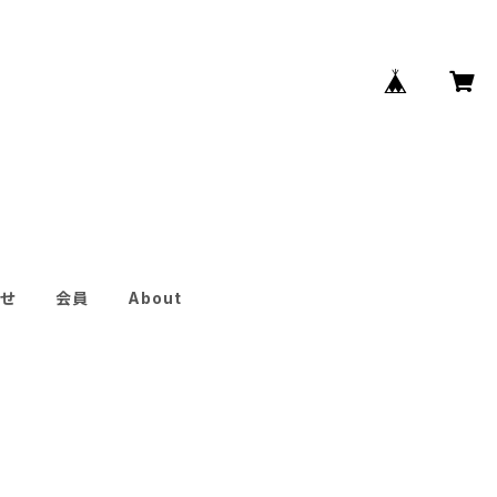
せ
会員
About