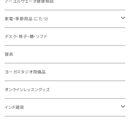
ヤントラ
総合相談
アーユルヴェーダ健康相談
舌掃除（タングスクレイパー）
毎日の生活目的
３問コース
宝石
相性診断
家電・季節用品（こたつ）
ソープ
エネルギー / バイタリティ
５問コース
雑貨
長期予測
季節・空調家電
デスク・椅子・棚・ソファ
フェイシャル
免疫サポート
７問コース
ブランケット
誕生時間選定
こたつ・こたつ用品
寝具
歯磨き
体重ケア
10問コース
大まかな誕生時間
ヤジニャ / 宝石 / マントラ / 名付け
ヨーガスタジオ用備品
アイドロップ
エイジングサポート
誕生時間不明
吉日選定
オンラインレッスングッズ
点鼻オイル
女性ケア
インド雑貨
健康補助食品
男性ケア
クッション