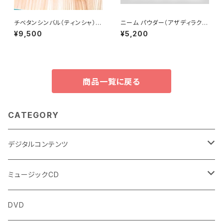
チベタンシンバル（ティンシャ）6.
ニーム パウダー（アザディラクタ
5cm（法具の模様）
インディカ）（100g）Neem Po
¥9,500
¥5,200
wder (Azadirachta Indica)
商品一覧に戻る
CATEGORY
デジタルコンテンツ
チャンティング（マントラ）
ミュージックCD
ヨーガスートラ（オーディオ版）
イミー・ウーイ
DVD