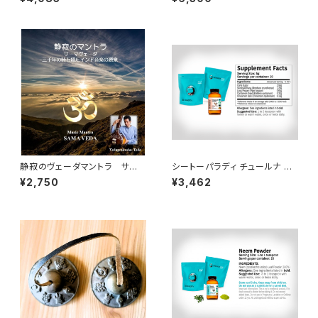
la Fruit | Raw, Crude, Dried
オイル）10ml － 鼻・頭のスッキ
| T-Cut | Premium Grade
リをサポート（３本セット）
静寂のヴェーダマントラ サー
シートーパラディ チュールナ パ
マヴェーダ 三千年の時を超えた
ウダー（100g）Sitopaladi Ch
¥2,750
¥3,462
インド音楽/声明の起源 Music
urna Powder | Classical Ay
Mantra - Sāma Veda
urvedic Formula