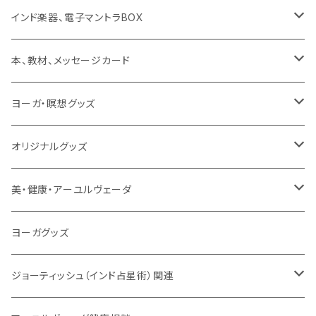
ミュージック
般若心経
インド楽器、電子マントラBOX
動画
マントラ（ヴェーダ）
タンブーラ（オンデマンド/海外直送）
本、教材、メッセージカード
本／資料（PDFデータ）
イミー・ウーイ・メッセージ
電子タンブーラ
本
ヨーガ・瞑想グッズ
トウドウ作品
ヴェーダプラカーシャ・トウドウ
マントラBOX
ヴェーダプラカーシャ・トウドウ著作
シンギングボール
オリジナルグッズ
サンスクリット讃歌、叙事詩
サンスクリット教材
チベタンベル、ティンシャ
Tシャツ
美・健康・アーユルヴェーダ
VEDAヤントラロゴ入り
インド古典音楽
線香
スマホケース
健康全般/アーユルヴェーダ
ヨーガグッズ
VEDA CENTER ヤントラロゴ入り
ボディケア
ほか
法具・珠数・神仏象
オーガニック・アーユルヴェーダ
ジョーティッシュ（インド占星術）関連
ヘアケア
ヨーガ / 瞑想