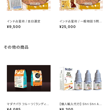
インド占星術 / 吉日選定
インド占星術 / 一般相談 5問コ
ース
¥9,500
¥25,000
その他の商品
マダナパラ フルーツ（ランディア
【個人輸入代行】 Shri Shri Ayu
スピノサ）（250g）Madanapha
rveda アヌ・タイラム（点鼻
¥4,085
¥6,300