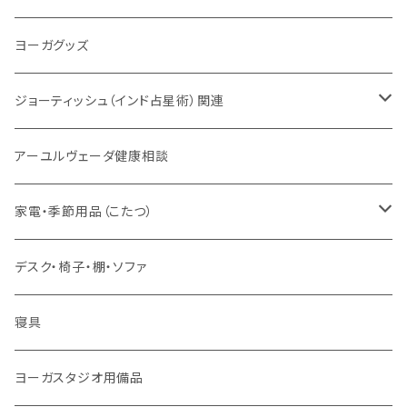
VEDAヤントラロゴ入り
インド古典音楽
線香
スマホケース
健康全般/アーユルヴェーダ
ヨーガグッズ
VEDA CENTER ヤントラロゴ入り
ボディケア
ほか
法具・珠数・神仏象
オーガニック・アーユルヴェーダ
ジョーティッシュ（インド占星術）関連
ヘアケア
ヨーガ / 瞑想
ヤントラ
総合相談
アーユルヴェーダ健康相談
舌掃除（タングスクレイパー）
毎日の生活目的
３問コース
宝石
相性診断
家電・季節用品（こたつ）
ソープ
エネルギー / バイタリティ
５問コース
雑貨
長期予測
季節・空調家電
デスク・椅子・棚・ソファ
フェイシャル
免疫サポート
７問コース
ブランケット
誕生時間選定
こたつ・こたつ用品
寝具
歯磨き
体重ケア
10問コース
大まかな誕生時間
ヤジニャ / 宝石 / マントラ / 名付け
ヨーガスタジオ用備品