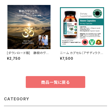
ル2） YOGA GUIDEBOOK
[ダウンロード版] 静寂のヴェ
ニーム カプセル（アザディラクタ
ーダマントラ サーマヴェーダ
インディカ）Neem Capsules
¥2,750
¥7,500
三千年の時を超えたインド音
(Azadirachta Indica)
楽/声明の起源 Music Mantra
- Sāma Veda
商品一覧に戻る
CATEGORY