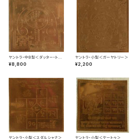
ヤントラ・中B型＜ダッター・トレ
ヤントラ・小型＜ガーヤトリー＞
ーヤ＞
¥8,800
¥2,200
ヤントラ・小型＜スダルシャナ＞
ヤントラ・小型＜ケートゥ＞