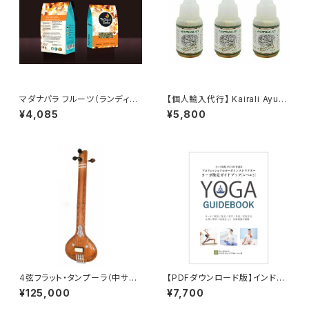
マダナパラ フルーツ（ランディア
【個人輸入代行】 Kairali Ayurv
スピノサ）（250g）Madanapha
eda アヌ・タイラム 10ml ３本セ
¥4,085
¥5,800
la Fruit | Raw, Crude, Dried
ット 本場インドの点鼻セルフケ
| T-Cut | Premium Grade
ア
4弦フラット・タンプーラ（中サイ
【PDFダウンロード版】インド政
ズ）／インド伝統楽器・軽量コン
府AYUSH省プロフェッショナル
¥125,000
¥7,700
パクト
ヨーガインストラクター 検定試
験 受験対策ガイドブック（レベ