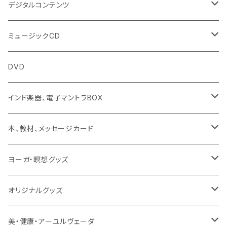
デジタルコンテンツ
チャンティング（マントラ）
ミュージックCD
ヨーガスートラ（オーディオ版）
イミー・ウーイ
DVD
ミュージック
般若心経
インド楽器、電子マントラBOX
動画
マントラ（ヴェーダ）
タンブーラ（オンデマンド/海外直送）
本、教材、メッセージカード
本／資料（PDFデータ）
イミー・ウーイ・メッセージ
電子タンブーラ
本
ヨーガ・瞑想グッズ
トウドウ作品
ヴェーダプラカーシャ・トウドウ
マントラBOX
ヴェーダプラカーシャ・トウドウ著作
シンギングボール
オリジナルグッズ
サンスクリット讃歌、叙事詩
サンスクリット教材
チベタンベル、ティンシャ
Tシャツ
美・健康・アーユルヴェーダ