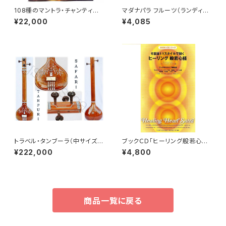
108種のマントラ・チャンティン
マダナパラ フルーツ（ランディア
グBOX（マントラBox 108/再生
スピノサ）（250g）Madanapha
¥22,000
¥4,085
ボックス）
la Fruit | Raw, Crude, Dried
| T-Cut | Premium Grade
トラベル・タンブーラ（中サイズ）
ブックＣＤ「ヒーリング般若心経」
フラットタイプ・タンプーラ（タン
6言語11スタイルで聞く
¥222,000
¥4,800
ブーラ）
商品一覧に戻る