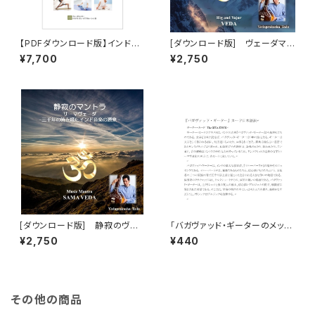
【PDFダウンロード版】インド政
[ダウンロード版] ヴェーダマン
府AYUSH省プロフェッショナル
トラ リグ＆ヤジュルヴェーダ 三
¥7,700
¥2,750
ヨーガインストラクター 検定試
千年の時を超えた聖句 Holy M
験 受験対策ガイドブック（レベ
antra – Rg & Yajur Veda
ル2） YOGA GUIDEBOOK
[ダウンロード版] 静寂のヴェ
「バガヴァッド・ギーターのメッセ
ーダマントラ サーマヴェーダ
ージカード」の日本語訳ダウン
¥2,750
¥440
三千年の時を超えたインド音
ロード版
楽/声明の起源 Music Mantra
- Sāma Veda
その他の商品