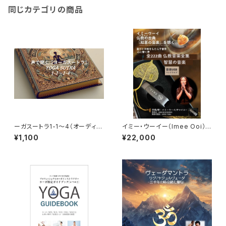
同じカテゴリの商品
ーガスートラ1-1～4（オーディオ
イミー・ウーイー（Imee Ooi）2
版テキスト付）
22曲入り-音楽作品 USBペンド
¥1,100
¥22,000
ライブ版音楽メディア