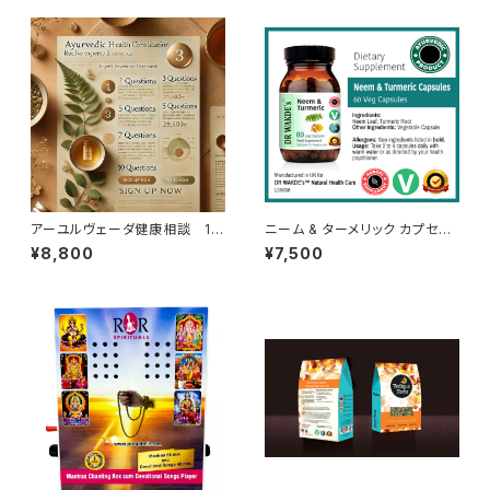
アーユルヴェーダ健康相談 1
ニーム & ターメリック カプセル
問コース
Neem & Turmeric Capsule
¥8,800
¥7,500
s | 60 Veg Caps | Deep De
tox* | Skin Supplement*