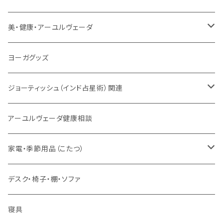
サンスクリット讃歌、叙事詩
サンスクリット教材
チベタンベル、ティンシャ
Tシャツ
美・健康・アーユルヴェーダ
VEDAヤントラロゴ入り
インド古典音楽
線香
スマホケース
健康全般/アーユルヴェーダ
ヨーガグッズ
VEDA CENTER ヤントラロゴ入り
ボディケア
ほか
法具・珠数・神仏象
オーガニック・アーユルヴェーダ
ジョーティッシュ（インド占星術）関連
ヘアケア
ヨーガ / 瞑想
ヤントラ
総合相談
アーユルヴェーダ健康相談
舌掃除（タングスクレイパー）
毎日の生活目的
３問コース
宝石
相性診断
家電・季節用品（こたつ）
ソープ
エネルギー / バイタリティ
５問コース
雑貨
長期予測
季節・空調家電
デスク・椅子・棚・ソファ
フェイシャル
免疫サポート
７問コース
ブランケット
誕生時間選定
こたつ・こたつ用品
寝具