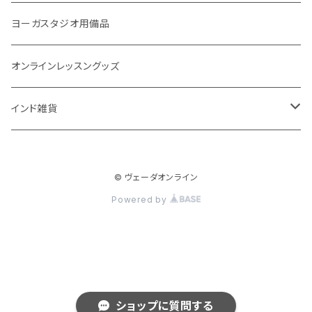
歯磨き
体重ケア
10問コース
大まかな誕生時間
ヤジニャ / 宝石 / マントラ / 名付け
ヨーガスタジオ用備品
アイドロップ
エイジングサポート
誕生時間不明
吉日選定
オンラインレッスングッズ
点鼻オイル
女性ケア
インド雑貨
健康補助食品
男性ケア
クッション
妊娠中ケア
© ヴェーダオンライン
Powered by
高齢者ケア
呼吸ケア
スキンケア
ショップに質問する