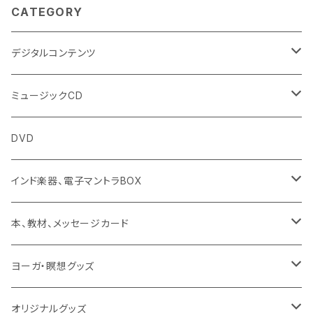
CATEGORY
デジタルコンテンツ
チャンティング（マントラ）
ミュージックCD
ヨーガスートラ（オーディオ版）
イミー・ウーイ
DVD
ミュージック
般若心経
インド楽器、電子マントラBOX
動画
マントラ（ヴェーダ）
タンブーラ（オンデマンド/海外直送）
本、教材、メッセージカード
本／資料（PDFデータ）
イミー・ウーイ・メッセージ
電子タンブーラ
本
ヨーガ・瞑想グッズ
トウドウ作品
ヴェーダプラカーシャ・トウドウ
マントラBOX
ヴェーダプラカーシャ・トウドウ著作
シンギングボール
オリジナルグッズ