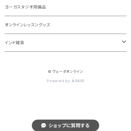
体重ケア
10問コース
大まかな誕生時間
ヤジニャ / 宝石 / マントラ / 名付け
ヨーガスタジオ用備品
アイドロップ
エイジングサポート
誕生時間不明
吉日選定
オンラインレッスングッズ
点鼻オイル
女性ケア
インド雑貨
健康補助食品
男性ケア
クッション
妊娠中ケア
© ヴェーダオンライン
Powered by
高齢者ケア
呼吸ケア
スキンケア
ショップに質問する