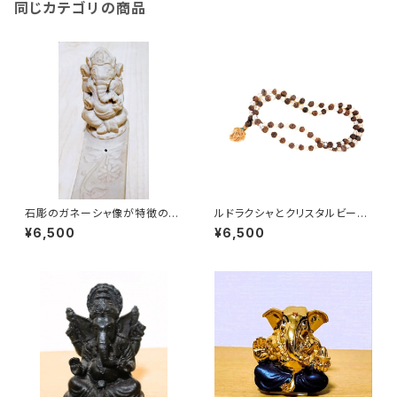
同じカテゴリの商品
石彫のガネーシャ像が特徴の線
ルドラクシャとクリスタルビーズ
香立て
の美しい組み合わせの数珠
¥6,500
¥6,500