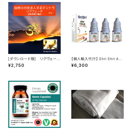
[ダウンロード版] リグヴェー
【個人輸入代行】 Shri Shri Ayu
ダ・マントラ・チャンティング（詠
rveda アヌ・タイラム（点鼻
¥2,750
¥6,300
唱）パート2「大自然の力の注入」
オイル）10ml － 鼻・頭のスッキ
（RigVeda Mantra）
リをサポート（３本セット）