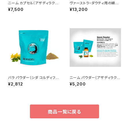
ニーム カプセル（アザディラクタ
ヴァーストラ・ダウティ用の綿の
インディカ）Neem Capsules
布（6m×7cm）6枚セット
¥7,500
¥13,200
(Azadirachta Indica)
バラ パウダー（シダ コルディフォ
ニーム パウダー（アザディラクタ
リア）（100g）Bala Powder (S
インディカ）（100g）Neem Po
¥2,812
¥5,200
ida Cordifolia)
wder (Azadirachta Indica)
商品一覧に戻る