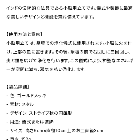
インドの伝統的な法具である小脳用立てです。儀式や装飾に最適
な美しいデザインと機能を兼ね備えています。
【使用方法と意味】
小脳用立ては、祭壇での浄化儀式に使用されます。小脳に火を付
け、上部の皿に置きます。その後、祭壇の前で右回しに三回回し、
炎と煙を広げて浄化を行います。この儀式により、神聖なエネルギ
ーが空間に満ち、邪気を払い浄化します。
【製品詳細】
- 色: ゴールドメッキ
- 素材: メタル
- デザイン: ストライプ状の円錐形
- 用途: 儀式または装飾
- サイズ: 高さ6cm×直径10cm上のお皿直径3cm
- 重さ: 152g