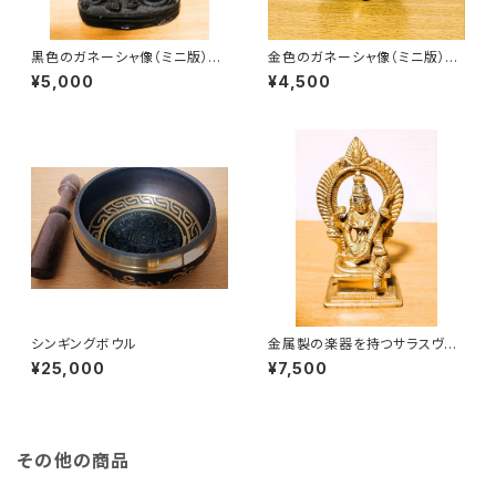
黒色のガネーシャ像（ミニ版）、
金色のガネーシャ像（ミニ版）、
インドの神具
神具
¥5,000
¥4,500
シンギングボウル
金属製の楽器を持つサラスヴァ
ティ女神像
¥25,000
¥7,500
その他の商品