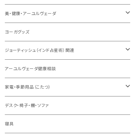
サンスクリット讃歌、叙事詩
サンスクリット教材
チベタンベル、ティンシャ
Tシャツ
美・健康・アーユルヴェーダ
VEDAヤントラロゴ入り
インド古典音楽
線香
スマホケース
健康全般/アーユルヴェーダ
ヨーガグッズ
VEDA CENTER ヤントラロゴ入り
ボディケア
ほか
法具・珠数・神仏象
オーガニック・アーユルヴェーダ
ジョーティッシュ（インド占星術）関連
ヘアケア
ヨーガ / 瞑想
ヤントラ
総合相談
アーユルヴェーダ健康相談
舌掃除（タングスクレイパー）
毎日の生活目的
３問コース
宝石
相性診断
家電・季節用品（こたつ）
ソープ
エネルギー / バイタリティ
５問コース
雑貨
長期予測
季節・空調家電
デスク・椅子・棚・ソファ
フェイシャル
免疫サポート
７問コース
ブランケット
誕生時間選定
こたつ・こたつ用品
寝具
歯磨き