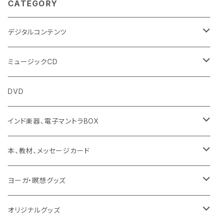
CATEGORY
デジタルコンテンツ
チャンティング（マントラ）
ミュージックCD
ヨーガスートラ（オーディオ版）
イミー・ウーイ
DVD
ミュージック
般若心経
インド楽器、電子マントラBOX
動画
マントラ（ヴェーダ）
タンブーラ（オンデマンド/海外直送）
本、教材、メッセージカード
本／資料（PDFデータ）
イミー・ウーイ・メッセージ
電子タンブーラ
本
ヨーガ・瞑想グッズ
トウドウ作品
ヴェーダプラカーシャ・トウドウ
マントラBOX
ヴェーダプラカーシャ・トウドウ著作
シンギングボール
オリジナルグッズ