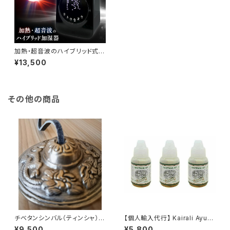
加熱・超音波のハイブリッド式加
湿器
¥13,500
その他の商品
チベタンシンバル（ティンシャ）6.
【個人輸入代行】 Kairali Ayurv
5cm（ドラゴン模様）
eda アヌ・タイラム 10ml ３本セ
¥9,500
¥5,800