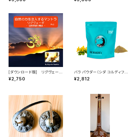
ット 本場インドの点鼻セルフケ
ア
[ダウンロード版] リグヴェー
バラ パウダー（シダ コルディフォ
ダ・マントラ・チャンティング（詠
リア）（100g）Bala Powder (S
¥2,750
¥2,812
唱）パート2「大自然の力の注入」
ida Cordifolia)
（RigVeda Mantra）