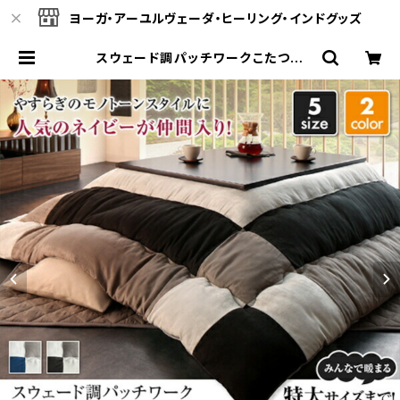
ヨーガ・アーユルヴェーダ・ヒーリング・インドグッズ
スウェード調パッチワークこたつ布
団 掛布団&敷布団2点 tsudoi ツ
ドイ | ヴェーダオンライン