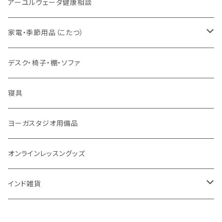
ヨーガ / 瞑想
ヤントラ
総合相談
アーユルヴェーダ健康相談
舌掃除（タングスクレイパー）
毎日の生活目的
３問コース
宝石
相性診断
家電・季節用品（こたつ）
ソープ
エネルギー / バイタリティ
５問コース
雑貨
長期予測
季節・空調家電
デスク・椅子・棚・ソファ
フェイシャル
免疫サポート
７問コース
ブランケット
誕生時間選定
こたつ・こたつ用品
寝具
歯磨き
体重ケア
10問コース
大まかな誕生時間
ヤジニャ / 宝石 / マントラ / 名付け
ヨーガスタジオ用備品
アイドロップ
エイジングサポート
誕生時間不明
吉日選定
オンラインレッスングッズ
点鼻オイル
女性ケア
インド雑貨
健康補助食品
男性ケア
クッション