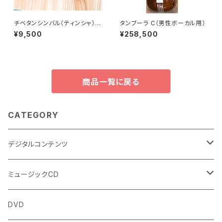
チベタンシンバル（ティンシャ）6.
タンブーラ C（男性ボーカル用）
5cm（法具の模様）
¥9,500
¥258,500
商品一覧に戻る
CATEGORY
デジタルコンテンツ
チャンティング（マントラ）
ミュージックCD
ヨーガスートラ（オーディオ版）
イミー・ウーイ
DVD