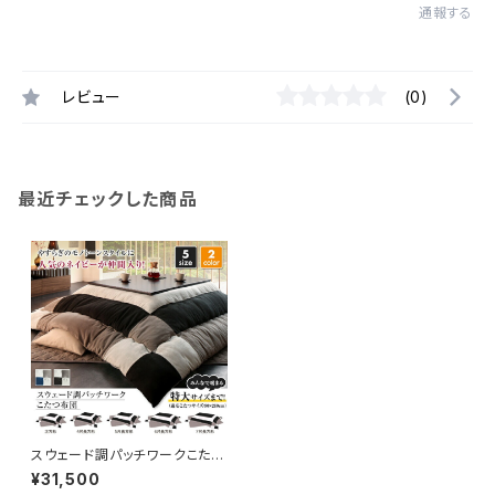
通報する
レビュー
(0)
最近チェックした商品
スウェード調パッチワークこたつ
布団 掛布団&敷布団2点 tsu
¥31,500
doi ツドイ