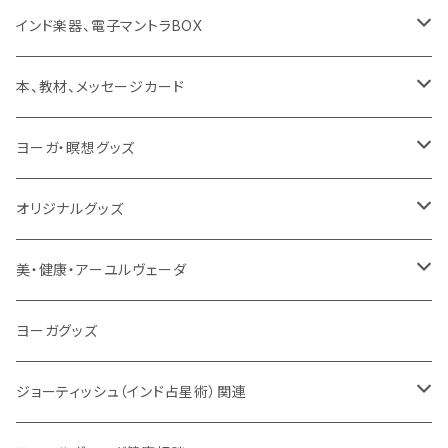
ミュージック
般若心経
インド楽器、電子マントラBOX
動画
マントラ（ヴェーダ）
タンブーラ（オンデマンド/海外直送）
本、教材、メッセージカード
本／資料（PDFデータ）
イミー・ウーイ・メッセージ
電子タンブーラ
本
ヨーガ・瞑想グッズ
トウドウ作品
ヴェーダプラカーシャ・トウドウ
マントラBOX
ヴェーダプラカーシャ・トウドウ著作
シンギングボール
オリジナルグッズ
サンスクリット讃歌、叙事詩
サンスクリット教材
チベタンベル、ティンシャ
Tシャツ
美・健康・アーユルヴェーダ
VEDAヤントラロゴ入り
インド古典音楽
線香
スマホケース
健康全般/アーユルヴェーダ
ヨーガグッズ
VEDA CENTER ヤントラロゴ入り
ボディケア
ほか
法具・珠数・神仏象
オーガニック・アーユルヴェーダ
ジョーティッシュ（インド占星術）関連
ヘアケア