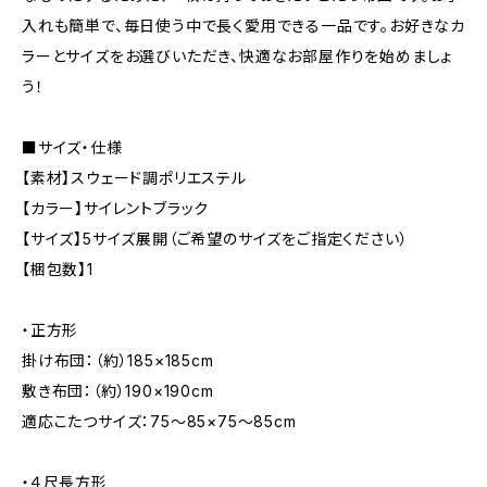
入れも簡単で、毎日使う中で長く愛用できる一品です。お好きなカ
ラーとサイズをお選びいただき、快適なお部屋作りを始めましょ
う！
■サイズ・仕様
【素材】スウェード調ポリエステル
【カラー】サイレントブラック
【サイズ】5サイズ展開（ご希望のサイズをご指定ください）
【梱包数】1
・正方形
掛け布団：（約）185×185cm
敷き布団：（約）190×190cm
適応こたつサイズ：75〜85×75〜85cm
・４尺長方形