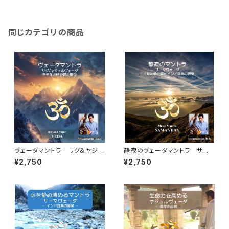
同じカテゴリの商品
ヴェーダマントラ - リグ＆ヤジュ
静寂のヴェーダマントラ サー
ルヴェーダ - 三千年の時を超え
マヴェーダ 三千年の時を超えた
¥2,750
¥2,750
た聖句 Holy Mantra – Rg & Y
インド音楽/声明の起源 Music
ajur Veda
Mantra - Sāma Veda