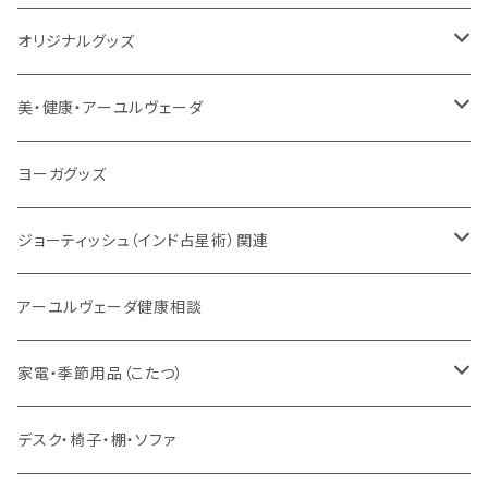
トウドウ作品
ヴェーダプラカーシャ・トウドウ
マントラBOX
ヴェーダプラカーシャ・トウドウ著作
シンギングボール
オリジナルグッズ
サンスクリット讃歌、叙事詩
サンスクリット教材
チベタンベル、ティンシャ
Tシャツ
美・健康・アーユルヴェーダ
VEDAヤントラロゴ入り
インド古典音楽
線香
スマホケース
健康全般/アーユルヴェーダ
ヨーガグッズ
VEDA CENTER ヤントラロゴ入り
ボディケア
ほか
法具・珠数・神仏象
オーガニック・アーユルヴェーダ
ジョーティッシュ（インド占星術）関連
ヘアケア
ヨーガ / 瞑想
ヤントラ
総合相談
アーユルヴェーダ健康相談
舌掃除（タングスクレイパー）
毎日の生活目的
３問コース
宝石
相性診断
家電・季節用品（こたつ）
ソープ
エネルギー / バイタリティ
５問コース
雑貨
長期予測
季節・空調家電
デスク・椅子・棚・ソファ
フェイシャル