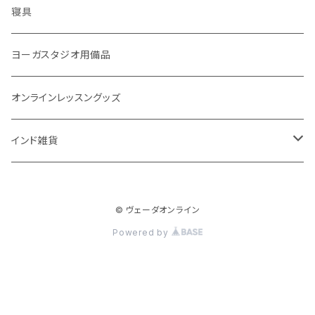
免疫サポート
７問コース
ブランケット
誕生時間選定
こたつ・こたつ用品
寝具
歯磨き
体重ケア
10問コース
大まかな誕生時間
ヤジニャ / 宝石 / マントラ / 名付け
ヨーガスタジオ用備品
アイドロップ
エイジングサポート
誕生時間不明
吉日選定
オンラインレッスングッズ
点鼻オイル
女性ケア
インド雑貨
健康補助食品
男性ケア
クッション
妊娠中ケア
© ヴェーダオンライン
Powered by
高齢者ケア
呼吸ケア