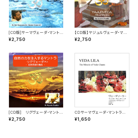
[CD版]サーマヴェーダ・マントラ
【CD版】ヤジュルヴェーダ・マン
（Sama Veda Mantra）「パヴィ
トラ・チャンティング（詠唱）「生
¥2,750
¥2,750
トラ-心身の浄化」 チャンティン
命力を高める」 （Yajurveda M
グ（詠唱）
antra）
[CD版] リグヴェーダ・マント
CDサーマヴェーダ・マントラ集
ラ・チャンティング（詠唱）パート1
~神々の遊戯 ヴェーダリーラー
¥2,750
¥1,650
「大自然の力の注入」 （RigVed
VEDA LILA-The Miracle of
a Mantra）
Vedic Chants(サンスクリット)