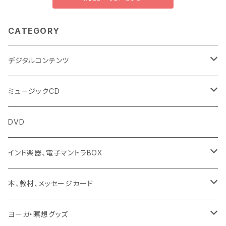
CATEGORY
デジタルコンテンツ
チャンティング（マントラ）
ミュージックCD
ヨーガスートラ（オーディオ版）
イミー・ウーイ
DVD
ミュージック
般若心経
インド楽器、電子マントラBOX
動画
マントラ（ヴェーダ）
タンブーラ（オンデマンド/海外直送）
本、教材、メッセージカード
本／資料（PDFデータ）
イミー・ウーイ・メッセージ
電子タンブーラ
本
ヨーガ・瞑想グッズ