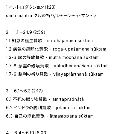
1.イントロダクション（1:23）
śānti mantra グルの祈り/シャーンティ・マントラ
2. 1.1～2.1.9（2:59）
1.1 知恵の誕生賛歌 - medhajanana sūktam
1.2 病気の鎮静化賛歌 - roga-upaśamana sūktam
1.3-6 尿の解放賛歌 - mutra mochana sūktam
1.7-8 悪霊の破壊賛歌 - yātudhānanāśana sūktam
1.7-9 勝利の祈り賛歌 - vijayaprārthanā sūktam
3. 6.1～6.3（2:17）
6.1 不死の贈り物賛歌 - amrtapradhātā
6.2 インドラの勝利賛歌 - jetāindra sūktam
6.3 自己の浄化賛歌 - ātmamopana sūktam
4. 6.4～6.10（6:03）