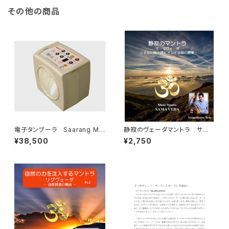
その他の商品
電子タンブーラ Saarang Mic
静寂のヴェーダマントラ サー
ro V6
マヴェーダ 三千年の時を超えた
¥38,500
¥2,750
インド音楽/声明の起源 Music
Mantra - Sāma Veda