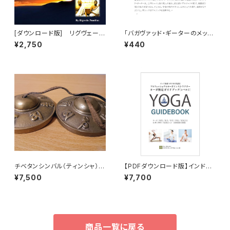
[ダウンロード版] リグヴェー
「バガヴァッド・ギーターのメッセ
ダ・マントラ・チャンティング（詠
ージカード」の日本語訳ダウン
¥2,750
¥440
唱）パート2「大自然の力の注入」
ロード版
（RigVeda Mantra）
チベタンシンバル（ティンシャ）6.
【PDFダウンロード版】インド政
5cm（Om Mani Padme Hum
府AYUSH省プロフェッショナル
¥7,500
¥7,700
の模様）
ヨーガインストラクター 検定試
験 受験対策ガイドブック（レベ
ル2） YOGA GUIDEBOOK
商品一覧に戻る