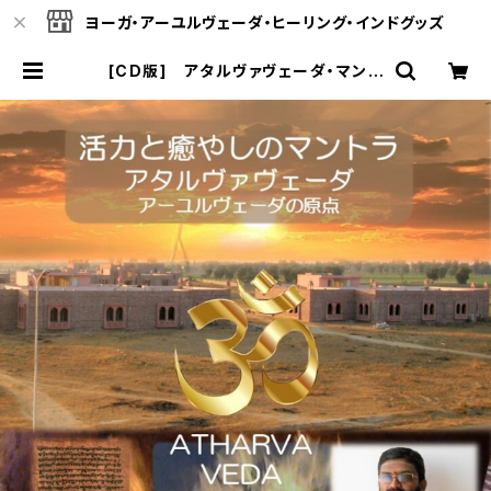
ヨーガ・アーユルヴェーダ・ヒーリング・インドグッズ
[CD版] アタルヴァヴェーダ・マント
ラ（Atharva Veda Mantra） チャ
ンティング（詠唱） | ヴェーダオンライ
ン