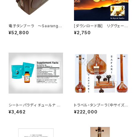
電子タンブーラ ～Saarang
[ダウンロード版] リグヴェー
Maestro Dx
ダ・マントラ・チャンティング（詠
¥52,800
¥2,750
唱）パート2「大自然の力の注入」
（RigVeda Mantra）
シートーパラディ チュールナ パ
トラベル・タンブーラ（中サイズ）
ウダー（100g）Sitopaladi Ch
フラットタイプ・タンプーラ（タン
¥3,462
¥222,000
urna Powder | Classical Ay
ブーラ）
urvedic Formula