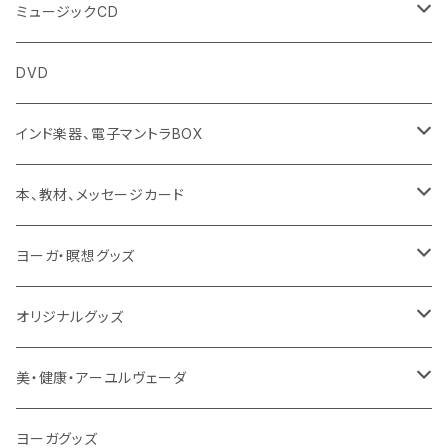
チャンティング（マントラ）
ミュージックCD
ヨーガスートラ（オーディオ版）
イミー・ウーイ
DVD
ミュージック
般若心経
インド楽器、電子マントラBOX
動画
マントラ（ヴェーダ）
タンブーラ（オンデマンド/海外直送）
本、教材、メッセージカード
本／資料（PDFデータ）
イミー・ウーイ・メッセージ
電子タンブーラ
本
ヨーガ・瞑想グッズ
トウドウ作品
ヴェーダプラカーシャ・トウドウ
マントラBOX
ヴェーダプラカーシャ・トウドウ著作
シンギングボール
オリジナルグッズ
サンスクリット讃歌、叙事詩
サンスクリット教材
チベタンベル、ティンシャ
Tシャツ
美・健康・アーユルヴェーダ
VEDAヤントラロゴ入り
インド古典音楽
線香
スマホケース
健康全般/アーユルヴェーダ
ヨーガグッズ