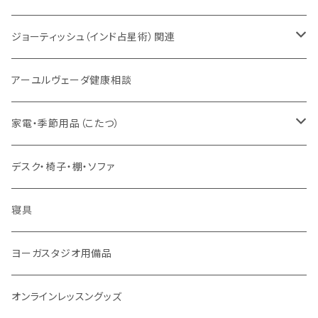
VEDA CENTER ヤントラロゴ入り
ボディケア
ほか
法具・珠数・神仏象
オーガニック・アーユルヴェーダ
ジョーティッシュ（インド占星術）関連
ヘアケア
ヨーガ / 瞑想
ヤントラ
総合相談
アーユルヴェーダ健康相談
舌掃除（タングスクレイパー）
毎日の生活目的
３問コース
宝石
相性診断
家電・季節用品（こたつ）
ソープ
エネルギー / バイタリティ
５問コース
雑貨
長期予測
季節・空調家電
デスク・椅子・棚・ソファ
フェイシャル
免疫サポート
７問コース
ブランケット
誕生時間選定
こたつ・こたつ用品
寝具
歯磨き
体重ケア
10問コース
大まかな誕生時間
ヤジニャ / 宝石 / マントラ / 名付け
ヨーガスタジオ用備品
アイドロップ
エイジングサポート
誕生時間不明
吉日選定
オンラインレッスングッズ
点鼻オイル