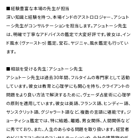
■経験豊富な本場の先生が担当
深い知識と経験を持つ、本場インドのアストロロジャー、アシュト
ーシ先生がコンサルテーションを担当します。アシュトーシ先生
は、明確で丁寧なアドバイスの鑑定で大変好評です。彼女は、イン
ド風水（ヴァーストゥ）鑑定、宝石、ヤジニャ、風水鑑定も行ってい
ます。
■相談を受ける先生：アシュトーシ先生
アシュトーシ先生は過去30年間、フルタイムの専門家として活動
しています。彼女は教育と心理学にも関心を持ち、クライアントの
問題をより良い方法で解決するために、ヴェーダ占星術に心理学
の原則を適用しています。彼女は英語、フランス語、ヒンディー語、
サンスクリット語、グジャラート語など、複数の言語に堪能です。ジ
ョーティシュ鑑定では、特に結婚、離婚、男女関係、人間関係など
に秀でており、また、人生のあらゆる問題を取り扱います。経営者
やビジネスマン向けのコンサルテーションや、会社の建築物やデ