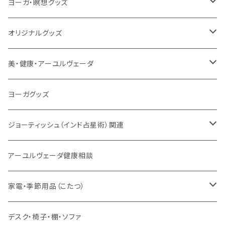
本／資料（PDFデータ）
イミー・ウーイ・メッセージ
電子タンブーラ
本
ヨーガ・瞑想グッズ
トウドウ作品
ヴェーダプラカーシャ・トウドウ
マントラBOX
ヴェーダプラカーシャ・トウドウ著作
シンギングボール
オリジナルグッズ
サンスクリット讃歌、叙事詩
サンスクリット教材
チベタンベル、ティンシャ
Tシャツ
美・健康・アーユルヴェーダ
VEDAヤントラロゴ入り
インド古典音楽
線香
スマホケース
健康全般/アーユルヴェーダ
ヨーガグッズ
VEDA CENTER ヤントラロゴ入り
ボディケア
ほか
法具・珠数・神仏象
オーガニック・アーユルヴェーダ
ジョーティッシュ（インド占星術）関連
ヘアケア
ヨーガ / 瞑想
ヤントラ
総合相談
アーユルヴェーダ健康相談
舌掃除（タングスクレイパー）
毎日の生活目的
３問コース
宝石
相性診断
家電・季節用品（こたつ）
ソープ
エネルギー / バイタリティ
５問コース
雑貨
長期予測
季節・空調家電
デスク・椅子・棚・ソファ