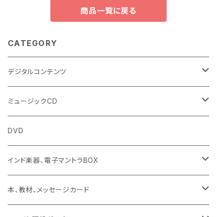
商品一覧に戻る
CATEGORY
デジタルコンテンツ
チャンティング（マントラ）
ミュージックCD
ヨーガスートラ（オーディオ版）
イミー・ウーイ
DVD
ミュージック
般若心経
インド楽器、電子マントラBOX
動画
マントラ（ヴェーダ）
タンブーラ（オンデマンド/海外直送）
本、教材、メッセージカード