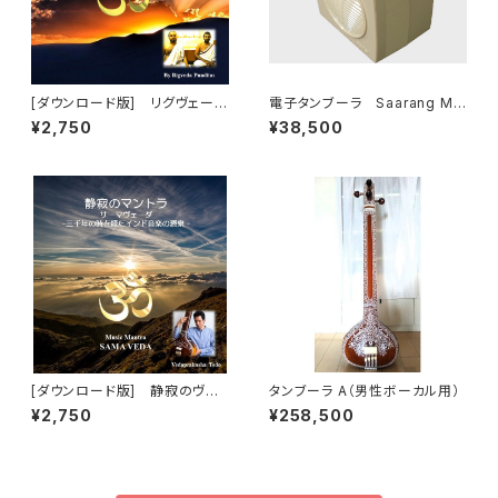
[ダウンロード版] リグヴェー
電子タンブーラ Saarang Mic
ダ・マントラ・チャンティング（詠
ro V6
¥2,750
¥38,500
唱）パート2「大自然の力の注入」
（RigVeda Mantra）
[ダウンロード版] 静寂のヴェ
タンブーラ A（男性ボーカル用）
ーダマントラ サーマヴェーダ
¥2,750
¥258,500
三千年の時を超えたインド音
楽/声明の起源 Music Mantra
- Sāma Veda