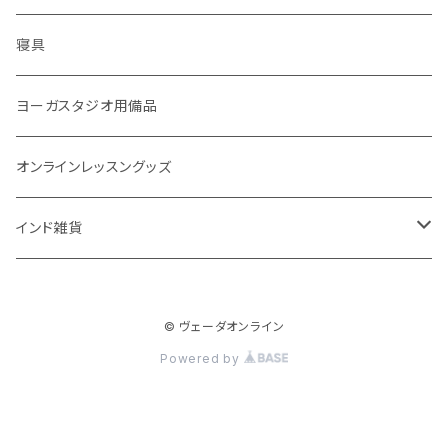
フェイシャル
免疫サポート
７問コース
ブランケット
誕生時間選定
こたつ・こたつ用品
寝具
歯磨き
体重ケア
10問コース
大まかな誕生時間
ヤジニャ / 宝石 / マントラ / 名付け
ヨーガスタジオ用備品
アイドロップ
エイジングサポート
誕生時間不明
吉日選定
オンラインレッスングッズ
点鼻オイル
女性ケア
インド雑貨
健康補助食品
男性ケア
クッション
妊娠中ケア
© ヴェーダオンライン
Powered by
高齢者ケア
呼吸ケア