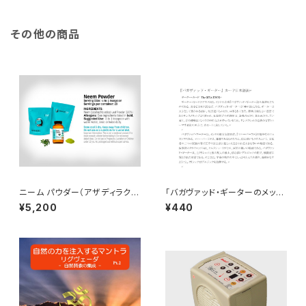
その他の商品
ニーム パウダー（アザディラクタ
「バガヴァッド・ギーターのメッセ
インディカ）（100g）Neem Po
ージカード」の日本語訳ダウン
¥5,200
¥440
wder (Azadirachta Indica)
ロード版