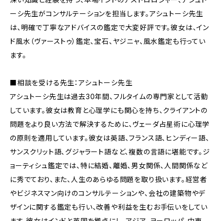
ーシ先生がコンサルテーションを担当します。アシュトーシ先生
は、明確で丁寧なアドバイスの鑑定で大変好評です。彼女は、イン
ド風水（ヴァーストゥ）鑑定、宝石、ヤジニャ、風水鑑定も行ってい
ます。
■相談を受ける先生：アシュトーシ先生
アシュトーシ先生は過去30年間、フルタイムの専門家として活動
しています。彼女は教育と心理学にも関心を持ち、クライアントの
問題をより良い方法で解決するために、ヴェーダ占星術に心理学
の原則を適用しています。彼女は英語、フランス語、ヒンディー語、
サンスクリット語、グジャラート語など、複数の言語に堪能です。ジ
ョーティシュ鑑定では、特に結婚、離婚、男女関係、人間関係など
に秀でており、また、人生のあらゆる問題を取り扱います。経営者
やビジネスマン向けのコンサルテーションや、会社の建築物やデ
ザインに関する鑑定も行い、改善や利益を生むお手伝いをしてい
ます。彼女はインドと英国を拠点にし、アジア、ヨーロッパ、中東、