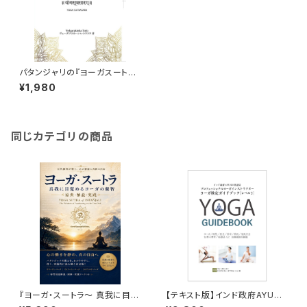
パタンジャリの『ヨーガスートラ』
-12のテーマから全体像を探る
¥1,980
（サンスクリット原典から学ぶ）
（ヴェーダプラカーシャ・トウドウ
著）
同じカテゴリの商品
『ヨーガ・スートラ～ 真我に目覚
【テキスト版】インド政府AYUSH
めるヨーガ』
省プロフェッショナルヨーガイン