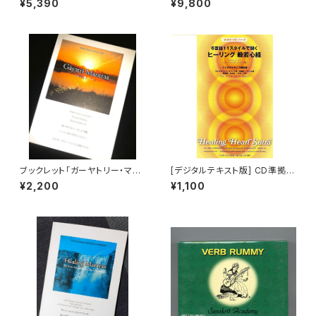
¥5,390
¥9,800
ストラクター 検定試験 受験対
策ガイドブック（レベル2） YOG
A GUIDEBOOK
ブックレット「ガーヤトリー・マン
[デジタルテキスト版] CD準拠ブ
トラ ～135種の神聖なる真言」
ックレット「ヒーリング般若心経」
¥2,200
¥1,100
A5版65ページ（CD版準拠）
6言語11スタイルで聞く