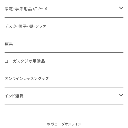
舌掃除（タングスクレイパー）
毎日の生活目的
３問コース
宝石
相性診断
家電・季節用品（こたつ）
ソープ
エネルギー / バイタリティ
５問コース
雑貨
長期予測
季節・空調家電
デスク・椅子・棚・ソファ
フェイシャル
免疫サポート
７問コース
ブランケット
誕生時間選定
こたつ・こたつ用品
寝具
歯磨き
体重ケア
10問コース
大まかな誕生時間
ヤジニャ / 宝石 / マントラ / 名付け
ヨーガスタジオ用備品
アイドロップ
エイジングサポート
誕生時間不明
吉日選定
オンラインレッスングッズ
点鼻オイル
女性ケア
インド雑貨
健康補助食品
男性ケア
クッション
妊娠中ケア
© ヴェーダオンライン