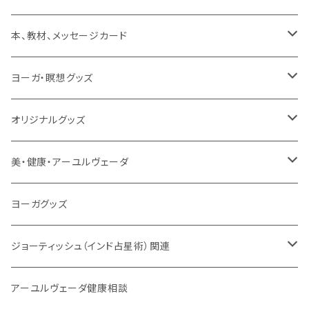
動画
マントラ（ヴェーダ）
タンブーラ（オンデマンド/海外直送）
本、教材、メッセージカード
本／資料（PDFデータ）
イミー・ウーイ・メッセージ
電子タンブーラ
本
ヨーガ・瞑想グッズ
トウドウ作品
ヴェーダプラカーシャ・トウドウ
マントラBOX
ヴェーダプラカーシャ・トウドウ著作
シンギングボール
オリジナルグッズ
サンスクリット讃歌、叙事詩
サンスクリット教材
チベタンベル、ティンシャ
Tシャツ
美・健康・アーユルヴェーダ
VEDAヤントラロゴ入り
インド古典音楽
線香
スマホケース
健康全般/アーユルヴェーダ
ヨーガグッズ
VEDA CENTER ヤントラロゴ入り
ボディケア
ほか
法具・珠数・神仏象
オーガニック・アーユルヴェーダ
ジョーティッシュ（インド占星術）関連
ヘアケア
ヨーガ / 瞑想
ヤントラ
総合相談
アーユルヴェーダ健康相談