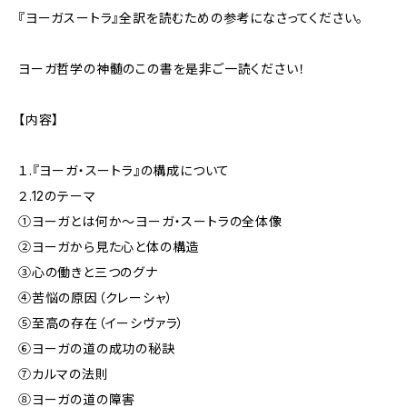
『ヨーガスートラ』全訳を読むための参考になさってください。
ヨーガ哲学の神髄のこの書を是非ご一読ください！
【内容】
１.『ヨーガ・スートラ』の構成について
２.12のテーマ
①ヨーガとは何か～ヨーガ・スートラの全体像
②ヨーガから見た心と体の構造
③心の働きと三つのグナ
④苦悩の原因（クレーシャ）
⑤至高の存在（イーシヴァラ）
⑥ヨーガの道の成功の秘訣
⑦カルマの法則
⑧ヨーガの道の障害