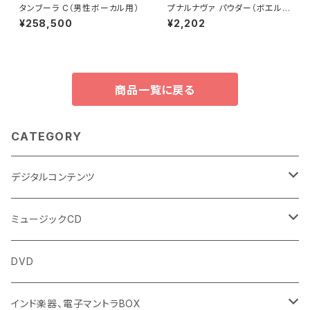
タンブーラ C（男性ボーカル用）
プナルナヴァ パウダー（ボエル
ハヴィア ディヒューサ）（100g）
¥258,500
¥2,202
Punarnava Powder (Boerh
avia Diffusa)
商品一覧に戻る
CATEGORY
デジタルコンテンツ
チャンティング（マントラ）
ミュージックCD
ヨーガスートラ（オーディオ版）
イミー・ウーイ
DVD
ミュージック
般若心経
インド楽器、電子マントラBOX