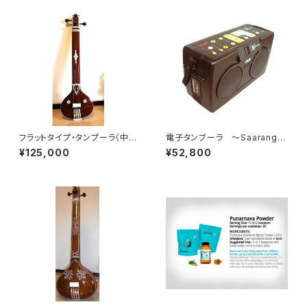
ra & Prayer Part1+2
フラットタイプ・タンプーラ（中サ
電子タンブーラ ～Saarang
イズ）
Maestro Dx
¥125,000
¥52,800