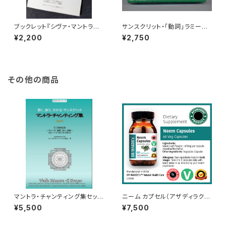
ブックレット『シヴァ・マントラ集』
サンスクリット・「動詞」ラミーゲ
（ヒーリング・マントラ - 癒しの
ーム・カード
¥2,200
¥2,750
言霊準拠テキスト）
その他の商品
マントラ・チャンティング集セット
ニーム カプセル（アザディラクタ
Part1+2 (62曲・解説書、PDFテ
インディカ）Neem Capsules
¥5,500
¥7,500
キスト付き/サンスクリット語/ヨ
(Azadirachta Indica)
ーガ実践者必携)~Vedic Mant