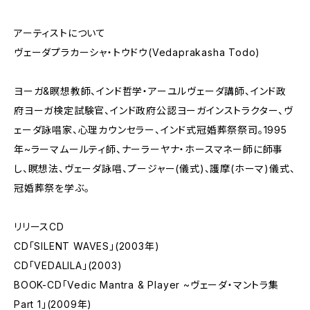
アーティストについて
ヴェーダプラカーシャ・トウドウ(Vedaprakasha Todo)
ヨーガ&瞑想教師、インド哲学・アーユルヴェーダ講師、インド政
府ヨーガ検定試験官、インド政府公認ヨーガインストラクター、ヴ
ェーダ詠唱家、心理カウンセラー、インド式冠婚葬祭祭司。1995
年~ラーマムールティ師、ナーラーヤナ・ホースマネー師に師事
し、瞑想法、ヴェーダ詠唱、プージャー(儀式)、護摩(ホーマ)儀式、
冠婚葬祭を学ぶ。
リリースCD
CD「SILENT WAVES」(2003年)
CD「VEDALILA」(2003)
BOOK-CD「Vedic Mantra & Player ~ヴェーダ・マントラ集
Part 1」(2009年)