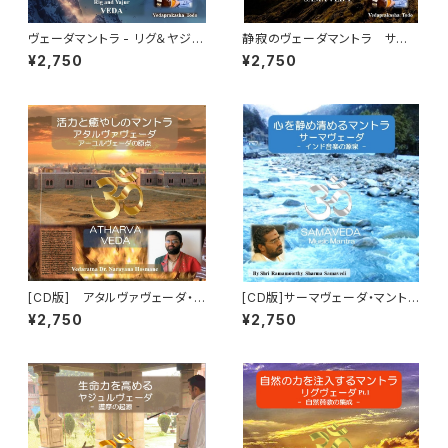
ヴェーダマントラ - リグ＆ヤジュ
静寂のヴェーダマントラ サー
ルヴェーダ - 三千年の時を超え
マヴェーダ 三千年の時を超えた
¥2,750
¥2,750
た聖句 Holy Mantra – Rg & Y
インド音楽/声明の起源 Music
ajur Veda
Mantra - Sāma Veda
[CD版] アタルヴァヴェーダ・マ
[CD版]サーマヴェーダ・マントラ
ントラ（Atharva Veda Mantr
（Sama Veda Mantra）「パヴィ
¥2,750
¥2,750
a） チャンティング（詠唱）
トラ-心身の浄化」 チャンティン
グ（詠唱）