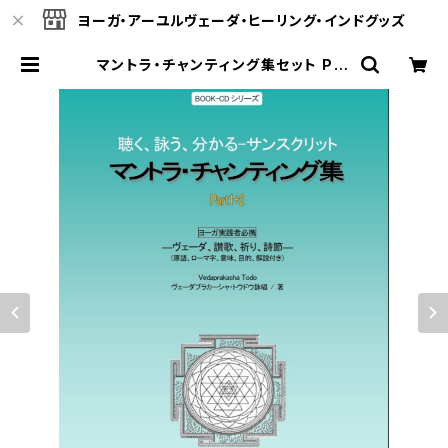
ヨーガ・アーユルヴェーダ・ヒーリング・インドグッズ
マントラ・チャンティング集セット Par
t1+2 (62曲・解説書、PDFテキスト付
き/サンスクリット語/ヨーガ実践者必
携)~Vedic Mantra & Prayer Pa
rt1+2 | ヴェーダオンライン