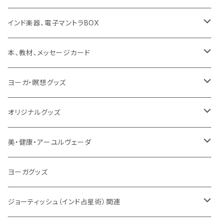
ミュージック
般若心経
インド楽器、電子マントラBOX
動画
マントラ（ヴェーダ）
タンブーラ（オンデマンド/海外直送）
本、教材、メッセージカード
本／資料（PDFデータ）
イミー・ウーイ・メッセージ
電子タンブーラ
本
ヨーガ・瞑想グッズ
トウドウ作品
ヴェーダプラカーシャ・トウドウ
マントラBOX
ヴェーダプラカーシャ・トウドウ著作
シンギングボール
オリジナルグッズ
サンスクリット讃歌、叙事詩
サンスクリット教材
チベタンベル、ティンシャ
Tシャツ
美・健康・アーユルヴェーダ
VEDAヤントラロゴ入り
インド古典音楽
線香
スマホケース
健康全般/アーユルヴェーダ
ヨーガグッズ
VEDA CENTER ヤントラロゴ入り
ボディケア
ほか
法具・珠数・神仏象
オーガニック・アーユルヴェーダ
ジョーティッシュ（インド占星術）関連