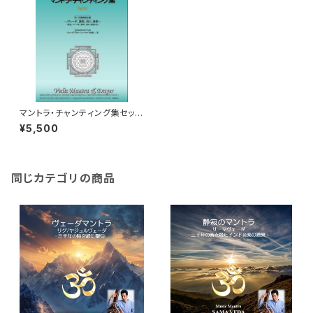
マントラ・チャンティング集セット
Part1+2 (62曲・解説書、PDFテ
¥5,500
キスト付き/サンスクリット語/ヨ
ーガ実践者必携)~Vedic Mant
ra & Prayer Part1+2
同じカテゴリの商品