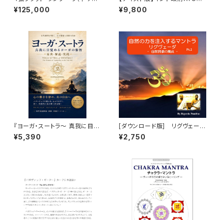
ズ）｜インド伝統楽器・ブラック
省プロフェッショナルヨーガイン
¥125,000
¥9,800
仕上げ
ストラクター 検定試験 受験対
策ガイドブック（レベル2） YOG
A GUIDEBOOK
『ヨーガ・スートラ～ 真我に目覚
[ダウンロード版] リグヴェー
めるヨーガ』
ダ・マントラ・チャンティング（詠
¥5,390
¥2,750
唱）パート2「大自然の力の注入」
（RigVeda Mantra）