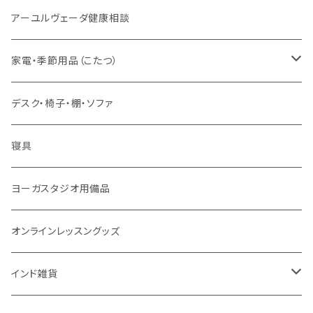
ヘアケア
ヨーガ / 瞑想
ヤントラ
総合相談
アーユルヴェーダ健康相談
舌掃除（タングスクレイパー）
毎日の生活目的
３問コース
宝石
相性診断
家電・季節用品（こたつ）
ソープ
エネルギー / バイタリティ
５問コース
雑貨
長期予測
季節・空調家電
デスク・椅子・棚・ソファ
フェイシャル
免疫サポート
７問コース
ブランケット
誕生時間選定
こたつ・こたつ用品
寝具
歯磨き
体重ケア
10問コース
大まかな誕生時間
ヤジニャ / 宝石 / マントラ / 名付け
ヨーガスタジオ用備品
アイドロップ
エイジングサポート
誕生時間不明
吉日選定
オンラインレッスングッズ
点鼻オイル
女性ケア
インド雑貨
健康補助食品
男性ケア