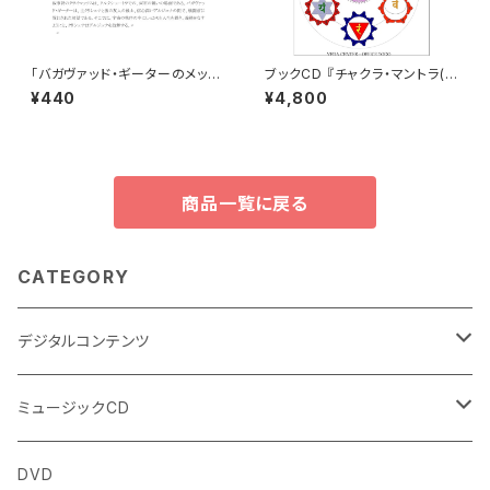
「バガヴァッド・ギーターのメッセ
ブックCD 『チャクラ・マントラ(C
ージカード」の日本語訳ダウン
HAKRA MANTRA) ヴェーダの
¥440
¥4,800
ロード版
音の響きによるヒーリング』ダウ
ンロード・ブックレット付き
商品一覧に戻る
CATEGORY
デジタルコンテンツ
チャンティング（マントラ）
ミュージックCD
ヨーガスートラ（オーディオ版）
イミー・ウーイ
DVD