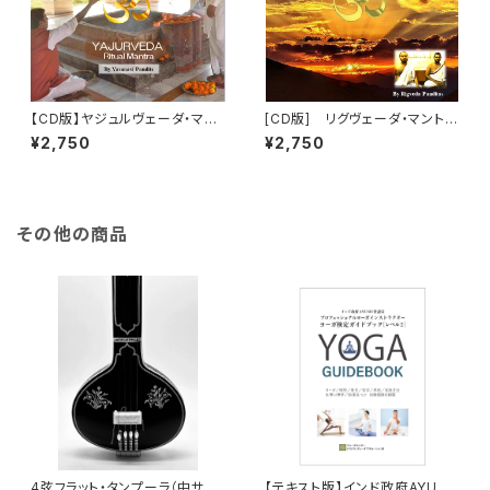
【CD版】ヤジュルヴェーダ・マン
[CD版] リグヴェーダ・マント
トラ・チャンティング（詠唱）「生
ラ・チャンティング（詠唱）パート1
¥2,750
¥2,750
命力を高める」 （Yajurveda M
「大自然の力の注入」 （RigVed
antra）
a Mantra）
その他の商品
4弦フラット・タンプーラ（中サイ
【テキスト版】インド政府AYUSH