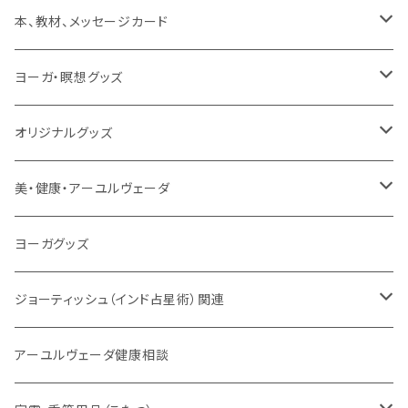
動画
マントラ（ヴェーダ）
タンブーラ（オンデマンド/海外直送）
本、教材、メッセージカード
本／資料（PDFデータ）
イミー・ウーイ・メッセージ
電子タンブーラ
本
ヨーガ・瞑想グッズ
トウドウ作品
ヴェーダプラカーシャ・トウドウ
マントラBOX
ヴェーダプラカーシャ・トウドウ著作
シンギングボール
オリジナルグッズ
サンスクリット讃歌、叙事詩
サンスクリット教材
チベタンベル、ティンシャ
Tシャツ
美・健康・アーユルヴェーダ
VEDAヤントラロゴ入り
インド古典音楽
線香
スマホケース
健康全般/アーユルヴェーダ
ヨーガグッズ
VEDA CENTER ヤントラロゴ入り
ボディケア
ほか
法具・珠数・神仏象
オーガニック・アーユルヴェーダ
ジョーティッシュ（インド占星術）関連
ヘアケア
ヨーガ / 瞑想
ヤントラ
総合相談
アーユルヴェーダ健康相談
舌掃除（タングスクレイパー）
毎日の生活目的
３問コース