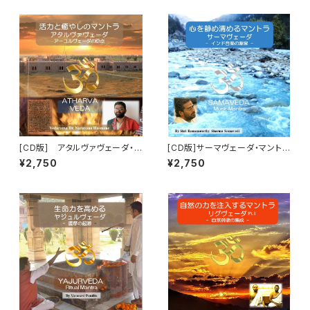
[CD版] アタルヴァヴェーダ・マ
[CD版]サーマヴェーダ・マントラ
ントラ（Atharva Veda Mantr
（Sama Veda Mantra）「パヴィ
¥2,750
¥2,750
a） チャンティング（詠唱）
トラ-心身の浄化」 チャンティン
グ（詠唱）