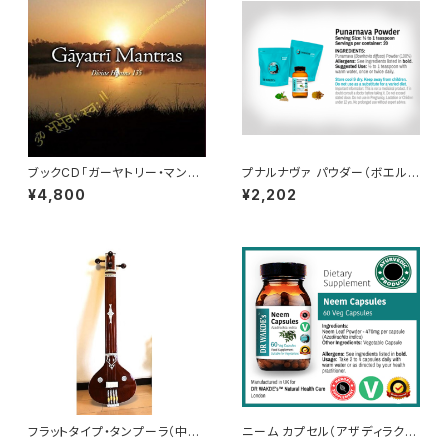
ブックCD「ガーヤトリー・マント
プナルナヴァ パウダー（ボエル
ラ ～135種の神聖なる真言」 A
ハヴィア ディヒューサ）（100g）
¥4,800
¥2,202
5版65ページのブックレット（ダ
Punarnava Powder (Boerh
ウンロード版）付き
avia Diffusa)
フラットタイプ・タンプーラ（中サ
ニーム カプセル（アザディラクタ
イズ）
インディカ）Neem Capsules