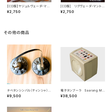
【CD版】ヤジュルヴェーダ・マン
[CD版] リグヴェーダ・マント
トラ・チャンティング（詠唱）「生
ラ・チャンティング（詠唱）パート1
¥2,750
¥2,750
命力を高める」 （Yajurveda M
「大自然の力の注入」 （RigVed
antra）
a Mantra）
その他の商品
チベタンシンバル（ティンシャ）6.
電子タンブーラ Saarang Mic
5cm（法具の模様）
ro V6
¥9,500
¥38,500