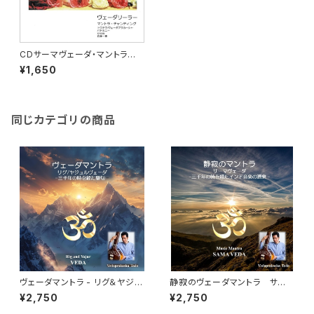
CDサーマヴェーダ・マントラ集
~神々の遊戯 ヴェーダリーラー
¥1,650
VEDA LILA-The Miracle of
Vedic Chants(サンスクリット)
同じカテゴリの商品
ヴェーダマントラ - リグ＆ヤジュ
静寂のヴェーダマントラ サー
ルヴェーダ - 三千年の時を超え
マヴェーダ 三千年の時を超えた
¥2,750
¥2,750
た聖句 Holy Mantra – Rg & Y
インド音楽/声明の起源 Music
ajur Veda
Mantra - Sāma Veda