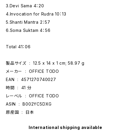
3.Devi Sama 4：20
4.Invocation for Rudra 10：13
5.Shanti Mantra 2：57
6.Soma Suktam 4：56
Total 41：06
製品サイズ ‏ : ‎ 12.5 x 14 x 1 cm; 58.97 g
メーカー ‏ : ‎ OFFICE TODO
EAN ‏ : ‎ 4571270740027
時間 ‏ : ‎ 41 分
レーベル ‏ : ‎ OFFICE TODO
ASIN ‏ : ‎ B002YC5DXG
原産国 ‏ : ‎ 日本
International shipping available