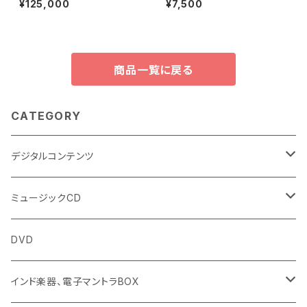
¥125,000
¥7,500
(Azadirachta Indica)
商品一覧に戻る
CATEGORY
デジタルコンテンツ
チャンティング（マントラ）
ミュージックCD
ヨーガスートラ（オーディオ版）
イミー・ウーイ
DVD
ミュージック
般若心経
インド楽器、電子マントラBOX