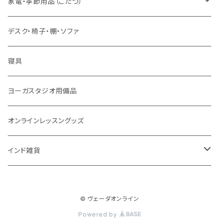
宝石
相性診断
家電・季節用品（こたつ）
ソープ
エネルギー / バイタリティ
５問コース
雑貨
長期予測
季節・空調家電
デスク・椅子・棚・ソファ
フェイシャル
免疫サポート
７問コース
ブランケット
誕生時間選定
こたつ・こたつ用品
寝具
歯磨き
体重ケア
10問コース
大まかな誕生時間
ヤジニャ / 宝石 / マントラ / 名付け
ヨーガスタジオ用備品
アイドロップ
エイジングサポート
誕生時間不明
吉日選定
オンラインレッスングッズ
点鼻オイル
女性ケア
インド雑貨
健康補助食品
男性ケア
クッション
妊娠中ケア
© ヴェーダオンライン
Powered by